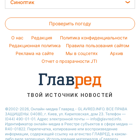
Цены на продукты
Легкие десерты
Синоптик
Новости Житомира
Авто
Елена Зеленская
Денежная помощь
Напитки
Новости Ровно
Прогноз погоды
Стирка
Ани Лорак
Тарифы
Праздничное меню
Проверить погоду
Магнитные бури
Комнатные растения
Кейт Миддлтон
Курс валют
Погода на сегодня
Алла Пугачева
O нас
Редакция
Политика конфиденциальности
Погода на завтра
Редакционная политика
Правила пользования сайтом
Максим Галкин
Реклама на сайте
Мы в соцсетях
Архив
Пылевая буря
Настя Каменских
Отчет о прозрачности JTI
ТВОЙ ИСТОЧНИК НОВОСТЕЙ
©2002-2026, Онлайн-медиа Главред - GLAVRED.INFO. ВСЕ ПРАВА
ЗАЩИЩЕНЫ. 04080, г. Киев, ул. Кириловская, дом 23. Телефон —
(044) 490-01-01. Адрес электронной почты — info@glavred.info.
Идентификатор онлайн-медиа в Реестре cубъектов в сфере медиа —
R40-01822.
Перепечатка, копирование или воспроизведение
информации, содержащей ссылку на агенство ГЛАВРЕД, в каком-
либо виде запрещено. Использование материалов «Главред»