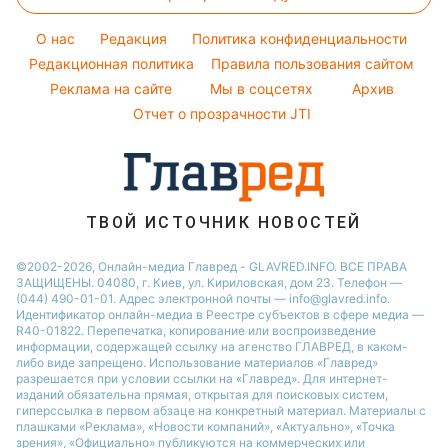
Новости Одессы
Погода на завтра
Красивый маникюр
O нас
Редакция
Политика конфиденциальности
Пылевая буря
Модные ошибки
Редакционная политика
Правила пользования сайтом
Реклама на сайте
Мы в соцсетях
Архив
Новости моды
Отчет о прозрачности JTI
Советы от Андре Тана
ТВОЙ ИСТОЧНИК НОВОСТЕЙ
©2002-2026, Онлайн-медиа Главред - GLAVRED.INFO. ВСЕ ПРАВА
ЗАЩИЩЕНЫ. 04080, г. Киев, ул. Кириловская, дом 23. Телефон —
(044) 490-01-01. Адрес электронной почты — info@glavred.info.
Идентификатор онлайн-медиа в Реестре cубъектов в сфере медиа —
R40-01822.
Перепечатка, копирование или воспроизведение
информации, содержащей ссылку на агенство ГЛАВРЕД, в каком-
либо виде запрещено. Использование материалов «Главред»
разрешается при условии ссылки на «Главред». Для интернет-
изданий обязательна прямая, открытая для поисковых систем,
гиперссылка в первом абзаце на конкретный материал. Материалы с
плашками «Реклама», «Новости компаний», «Актуально», «Точка
зрения», «Официально» публикуются на коммерческих или