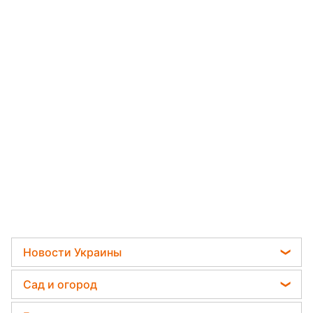
Новости Украины
Мобилизация
Сад и огород
Политика
Садовод назвал самое эффективное средство