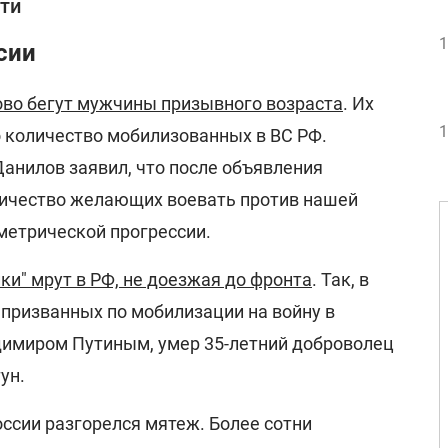
ти
1
сии
ово бегут мужчины призывного возраста
. Их
1
 количество мобилизованных в ВС РФ.
анилов заявил, что после объявления
ичество желающих воевать против нашей
метрической прогрессии.
ки" мрут в РФ, не доезжая до фронта
. Так, в
 призванных по мобилизации на войну в
димиром Путиным, умер 35-летний доброволец
ун.
оссии разгорелся мятеж. Более сотни