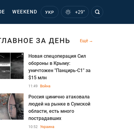
ОЕ
WEEKEND
+29°
УКР
ГЛАВНОЕ ЗА ДЕНЬ
Ещё
Новая спецоперация Сил
обороны в Крыму:
уничтожен "Панцирь-С1" за
$15 млн
11:49
Война
Россия цинично атаковала
людей на рынке в Сумской
области, есть много
пострадавших
10:52
Украина