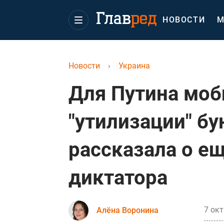
НОВОСТИ
М
Новости
›
Украина
Для Путина моб
"утилизации" бу
рассказала о е
диктатора
7 окт
Алёна Воронина