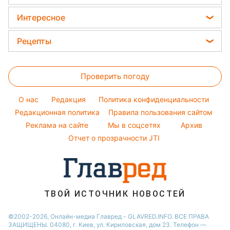
Новости Днепра
Ани Лорак
Погода на завтра
Модные ошибки
Новости Тернополя
Интересное
Кейт Миддлтон
Новости моды
Новости Житомира
Головоломки
Алла Пугачева
Рецепты
Советы от Андре Тана
Новости Одессы
Тесты по картинке
Максим Галкин
Закуски
Женские стрижки
Новости Харькова
Оптические иллюзии
Настя Каменских
Проверить погоду
Салаты
Окрашивание волос
Новости Полтавы
Народные приметы
Виталий Козловский
Простые блюда
Красивый маникюр
Новости Сум
O нас
Редакция
Политика конфиденциальности
Все о шоу-бизнесе
Потап
Легкие десерты
Редакционная политика
Правила пользования сайтом
Новости Черкассы
София Ротару
Реклама на сайте
Мы в соцсетях
Архив
Напитки
Новости Ровно
Ольга Сумская
Отчет о прозрачности JTI
Праздничное меню
Филипп Киркоров
ТВОЙ ИСТОЧНИК НОВОСТЕЙ
©2002-2026, Онлайн-медиа Главред - GLAVRED.INFO. ВСЕ ПРАВА
ЗАЩИЩЕНЫ. 04080, г. Киев, ул. Кириловская, дом 23. Телефон —