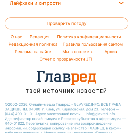
Прогноз погоды
Легкие десерты
Лайфхаки и хитрости
Оптические иллюзии
Настя Каменских
Новости Полтавы
Магнитные бури
Напитки
Все о сале
Народные приметы
Виталий Козловский
Новости Сум
Погода на сегодня
Праздничное меню
Проверить погоду
Уборка
Все о шоу-бизнесе
Потап
Новости Черкассы
Погода на завтра
Стирка
София Ротару
O нас
Редакция
Политика конфиденциальности
Пылевая буря
Авто
Редакционная политика
Правила пользования сайтом
Ольга Сумская
Реклама на сайте
Мы в соцсетях
Архив
Комнатные растения
Филипп Киркоров
Отчет о прозрачности JTI
ТВОЙ ИСТОЧНИК НОВОСТЕЙ
©2002-2026, Онлайн-медиа Главред - GLAVRED.INFO. ВСЕ ПРАВА
ЗАЩИЩЕНЫ. 04080, г. Киев, ул. Кириловская, дом 23. Телефон —
(044) 490-01-01. Адрес электронной почты — info@glavred.info.
Идентификатор онлайн-медиа в Реестре cубъектов в сфере медиа —
R40-01822.
Перепечатка, копирование или воспроизведение
информации, содержащей ссылку на агенство ГЛАВРЕД, в каком-
либо виде запрещено. Использование материалов «Главред»