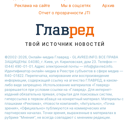
София Ротару
Реклама на сайте
Мы в соцсетях
Архив
Напитки
Новости Ровно
Ольга Сумская
Отчет о прозрачности JTI
Праздничное меню
Филипп Киркоров
ТВОЙ ИСТОЧНИК НОВОСТЕЙ
©2002-2026, Онлайн-медиа Главред - GLAVRED.INFO. ВСЕ ПРАВА
ЗАЩИЩЕНЫ. 04080, г. Киев, ул. Кириловская, дом 23. Телефон —
(044) 490-01-01. Адрес электронной почты — info@glavred.info.
Идентификатор онлайн-медиа в Реестре cубъектов в сфере медиа —
R40-01822.
Перепечатка, копирование или воспроизведение
информации, содержащей ссылку на агенство ГЛАВРЕД, в каком-
либо виде запрещено. Использование материалов «Главред»
разрешается при условии ссылки на «Главред». Для интернет-
изданий обязательна прямая, открытая для поисковых систем,
гиперссылка в первом абзаце на конкретный материал. Материалы с
плашками «Реклама», «Новости компаний», «Актуально», «Точка
зрения», «Официально» публикуются на коммерческих или
партнерских началах. Точки зрения, выраженные в материалах в
рубрике "Мнения", не всегда совпадают с мнением редакции.