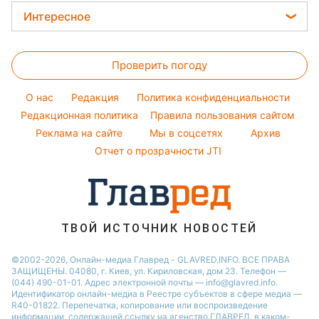
Магнитные бури
Новости Днепра
Женские стрижки
Елена Зеленская
Интересное
Погода на сегодня
Новости Тернополя
Окрашивание волос
Ани Лорак
Головоломки
Погода на завтра
Новости Житомира
Красивый маникюр
Кейт Миддлтон
Проверить погоду
Тесты по картинке
Пылевая буря
Новости Одессы
Модные ошибки
Алла Пугачева
Оптические иллюзии
O нас
Редакция
Политика конфиденциальности
Новости моды
Максим Галкин
Народные приметы
Редакционная политика
Правила пользования сайтом
Советы от Андре Тана
Настя Каменских
Реклама на сайте
Мы в соцсетях
Архив
Все о шоу-бизнесе
Виталий Козловский
Отчет о прозрачности JTI
Потап
ТВОЙ ИСТОЧНИК НОВОСТЕЙ
©2002-2026, Онлайн-медиа Главред - GLAVRED.INFO. ВСЕ ПРАВА
ЗАЩИЩЕНЫ. 04080, г. Киев, ул. Кириловская, дом 23. Телефон —
(044) 490-01-01. Адрес электронной почты — info@glavred.info.
Идентификатор онлайн-медиа в Реестре cубъектов в сфере медиа —
R40-01822.
Перепечатка, копирование или воспроизведение
информации, содержащей ссылку на агенство ГЛАВРЕД, в каком-