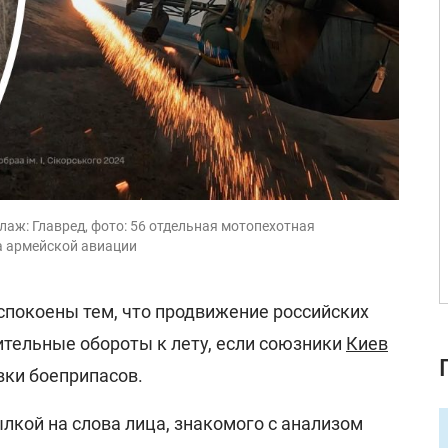
лаж: Главред, фото: 56 отдельная мотопехотная
а армейской авиации
спокоены тем, что продвижение российских
ительные обороты к лету, если союзники
Киев
вки боеприпасов.
лкой на слова лица, знакомого с анализом