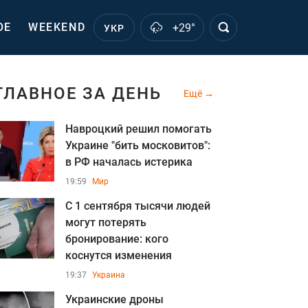
ОЕ
WEEKEND
+29°
УКР
ГЛАВНОЕ ЗА ДЕНЬ
Ещё
Навроцкий решил помогать
Украине "бить московитов":
в РФ началась истерика
19:59
Мир
С 1 сентября тысячи людей
могут потерять
бронирование: кого
коснутся изменения
19:37
Украина
Украинские дроны