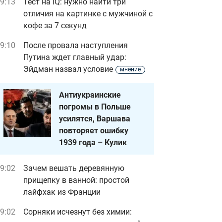
9:13
Тест на IQ: нужно найти три
отличия на картинке с мужчиной с
кофе за 7 секунд
9:10
После провала наступления
Путина ждет главный удар:
Эйдман назвал условие
мнение
Антиукраинские
погромы в Польше
усилятся, Варшава
повторяет ошибку
1939 года – Кулик
9:02
Зачем вешать деревянную
прищепку в ванной: простой
лайфхак из Франции
9:02
Сорняки исчезнут без химии: