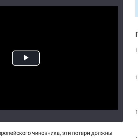
1
1
1
вропейского чиновника, эти потери должны