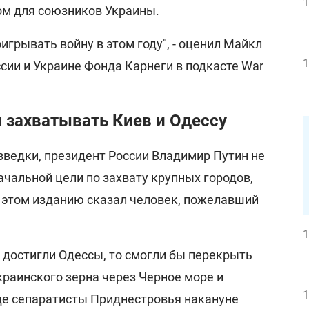
1
м для союзников Украины.
игрывать войну в этом году", - оценил Майкл
1
сии и Украине Фонда Карнеги в подкасте War
 захватывать Киев и Одессу
зведки, президент России Владимир Путин не
ачальной цели по захвату крупных городов,
б этом изданию сказал человек, пожелавший
1
 достигли Одессы, то смогли бы перекрыть
краинского зерна через Черное море и
1
где сепаратисты Приднестровья накануне