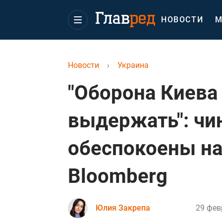
НОВОСТИ
М
Новости
›
Украина
"Оборона Киева
выдержать": чи
обеспокоены на
Bloomberg
Юлия Закрепа
29 фев