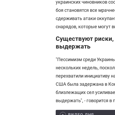
украинских чиновников соо
боя становятся все мрачн
сдерживать атаки оккупан
снарядов, которые могут в
Существуют риски,
выдержать
"Пессимизм среди Украины
нескольких недель, поскол
перехватили инициативу н
США была задержана в Кон
близлежащих сел усиливае
выдержать", - говорится в 
ВИДЕО ДНЯ