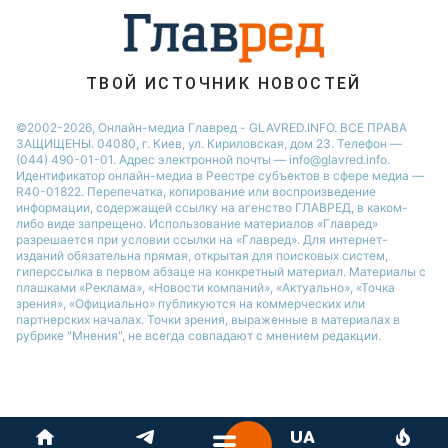
ТВОЙ ИСТОЧНИК НОВОСТЕЙ
©2002-2026, Онлайн-медиа Главред - GLAVRED.INFO. ВСЕ ПРАВА
ЗАЩИЩЕНЫ. 04080, г. Киев, ул. Кириловская, дом 23. Телефон —
(044) 490-01-01. Адрес электронной почты — info@glavred.info.
Идентификатор онлайн-медиа в Реестре cубъектов в сфере медиа —
R40-01822.
Перепечатка, копирование или воспроизведение
информации, содержащей ссылку на агенство ГЛАВРЕД, в каком-
либо виде запрещено. Использование материалов «Главред»
разрешается при условии ссылки на «Главред». Для интернет-
изданий обязательна прямая, открытая для поисковых систем,
гиперссылка в первом абзаце на конкретный материал. Материалы с
плашками «Реклама», «Новости компаний», «Актуально», «Точка
зрения», «Официально» публикуются на коммерческих или
партнерских началах. Точки зрения, выраженные в материалах в
рубрике "Мнения", не всегда совпадают с мнением редакции.