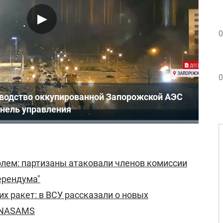
0
0
водство оккупированной Запорожской АЭС
анель управления
лем: партизаны атаковали членов комиссии
ерендума"
их ракет: в ВСУ рассказали о новых
 NASAMS