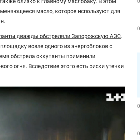
 также близко к главному маслобаку. В этом
0
аменяющееся масло, которое используют для
н.
0
панты дважды обстреляли Запорожскую АЭС
.
площадку возле одного из энергоблоков с
емя обстрела оккупанты применили
ого огня. Вследствие этого есть риски утечки
0
0