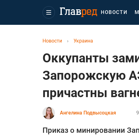
НОВОСТИ
М
Новости
›
Украина
Оккупанты зам
Запорожскую АЭ
причастны вагн
Ангелина Подвысоцкая
9
Приказ о минировании За