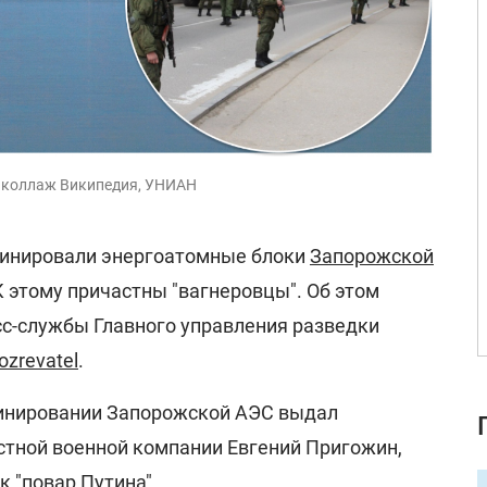
 коллаж Википедия, УНИАН
минировали энергоатомные блоки
Запорожской
 этому причастны "вагнеровцы". Об этом
сс-службы Главного управления разведки
ozrevatel
.
минировании Запорожской АЭС выдал
тной военной компании Евгений Пригожин,
к "повар Путина".