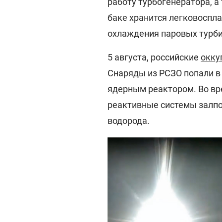
работу турбогенератора, а
баке хранится легковоспл
охлаждения паровых турби
5 августа, российские
окку
Снаряды из РСЗО попали в 
ядерным реактором. Во вр
реактивные системы залпов
водорода.