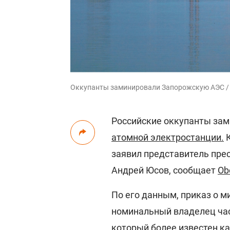
Оккупанты заминировали Запорожскую АЭС /
Российские оккупанты за
атомной электростанции.
К
заявил представитель пре
Андрей Юсов, сообщает
Ob
По его данным, приказ о 
номинальный владелец час
который более известен ка