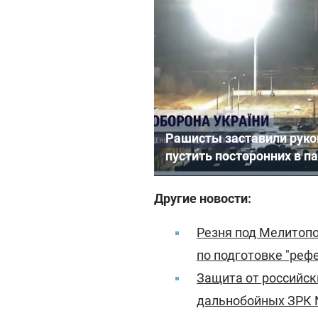
Рашисты заставили руко
пустить посторонних в п
Другие новости:
Резня под Мелитопо
по подготовке "реф
Защита от российск
дальнобойных ЗРК