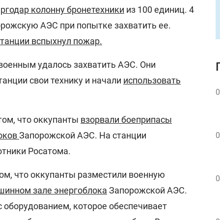
ергодар колонну бронетехники
из 100 единиц. 4
орожскую АЭС при попытке захватить ее.
станции вспыхнул пожар.
военным удалось захватить АЭС. Они
танции свои технику и начали
использовать
0
 том, что оккупанты
взорвали боеприпасы
локов
Запорожской АЭС. На станции
0
отники Росатома.
том, что оккупанты разместили военную
0
шинном зале энергоблока
Запорожской АЭС.
с оборудованием, которое обеспечивает