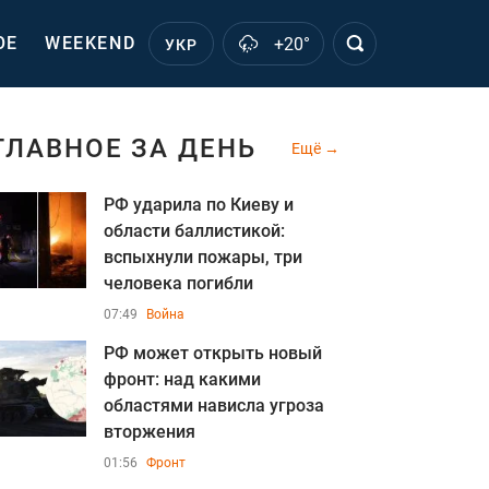
ОЕ
WEEKEND
+20°
УКР
ГЛАВНОЕ ЗА ДЕНЬ
Ещё
РФ ударила по Киеву и
области баллистикой:
вспыхнули пожары, три
человека погибли
07:49
Война
РФ может открыть новый
фронт: над какими
областями нависла угроза
вторжения
01:56
Фронт