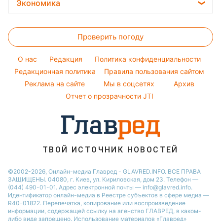
Новости моды
Экономика
Новости Тернополя
София Ротару
Все о сале
Советы от Андре Тана
Новости Житомира
Цены на продукты
Ольга Сумская
Комнатные растения
Женские стрижки
Проверить погоду
Денежная помощь
Филипп Киркоров
Уборка
Тарифы
Елена Зеленская
O нас
Редакция
Политика конфиденциальности
Авто
Курс валют
Редакционная политика
Ани Лорак
Правила пользования сайтом
Реклама на сайте
Мы в соцсетях
Архив
Кейт Миддлтон
Отчет о прозрачности JTI
Алла Пугачева
Максим Галкин
Настя Каменских
ТВОЙ ИСТОЧНИК НОВОСТЕЙ
©2002-2026, Онлайн-медиа Главред - GLAVRED.INFO. ВСЕ ПРАВА
ЗАЩИЩЕНЫ. 04080, г. Киев, ул. Кириловская, дом 23. Телефон —
(044) 490-01-01. Адрес электронной почты — info@glavred.info.
Идентификатор онлайн-медиа в Реестре cубъектов в сфере медиа —
R40-01822.
Перепечатка, копирование или воспроизведение
информации, содержащей ссылку на агенство ГЛАВРЕД, в каком-
либо виде запрещено. Использование материалов «Главред»