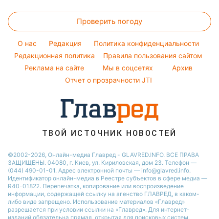
Денежная помощь
Комнатные растения
Алла Пугачева
Прогноз погоды
Легкие десерты
Новости Тернополя
Тарифы
Максим Галкин
Проверить погоду
Магнитные бури
Напитки
Новости Житомира
Курс валют
Настя Каменских
Погода на сегодня
Праздничное меню
Новости Одессы
O нас
Редакция
Политика конфиденциальности
Виталий Козловский
Погода на завтра
Редакционная политика
Правила пользования сайтом
Новости Харькова
Реклама на сайте
Мы в соцсетях
Архив
Пылевая буря
Новости Полтавы
Отчет о прозрачности JTI
ТВОЙ ИСТОЧНИК НОВОСТЕЙ
©2002-2026, Онлайн-медиа Главред - GLAVRED.INFO. ВСЕ ПРАВА
ЗАЩИЩЕНЫ. 04080, г. Киев, ул. Кириловская, дом 23. Телефон —
(044) 490-01-01. Адрес электронной почты — info@glavred.info.
Идентификатор онлайн-медиа в Реестре cубъектов в сфере медиа —
R40-01822.
Перепечатка, копирование или воспроизведение
информации, содержащей ссылку на агенство ГЛАВРЕД, в каком-
либо виде запрещено. Использование материалов «Главред»
разрешается при условии ссылки на «Главред». Для интернет-
изданий обязательна прямая, открытая для поисковых систем,