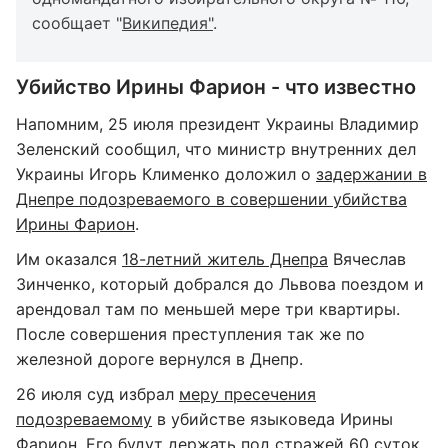
сообщает "
Википедия"
.
Убийство Ирины Фарион - что известно
Напомним, 25 июля президент Украины Владимир
Зеленский сообщил, что министр внутренних дел
Украины Игорь Клименко доложил о
задержании в
Днепре подозреваемого в совершении убийства
Ирины Фарион
.
Им оказался
18-летний житель Днепра
Вячеслав
Зинченко, который добрался до Львова поездом и
арендовал там по меньшей мере три квартиры.
После совершения преступления так же по
железной дороге вернулся в Днепр.
26 июля суд избрал
меру пресечения
подозреваемому
в убийстве языковеда Ирины
Фарион. Его будут держать под стражей 60 суток