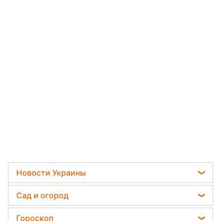
Новости Украины
Политика
Сад и огород
Отключения света
Садовод назвал самое эффективное средство
Гороскоп