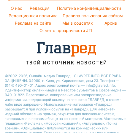
Погода на завтра
Красивый маникюр
Максим Галкин
O нас
Редакция
Политика конфиденциальности
Пылевая буря
Модные ошибки
Редакционная политика
Правила пользования сайтом
Настя Каменских
Реклама на сайте
Мы в соцсетях
Архив
Новости моды
Виталий Козловский
Отчет о прозрачности JTI
Советы от Андре Тана
ТВОЙ ИСТОЧНИК НОВОСТЕЙ
©2002-2026, Онлайн-медиа Главред - GLAVRED.INFO. ВСЕ ПРАВА
ЗАЩИЩЕНЫ. 04080, г. Киев, ул. Кириловская, дом 23. Телефон —
(044) 490-01-01. Адрес электронной почты — info@glavred.info.
Идентификатор онлайн-медиа в Реестре cубъектов в сфере медиа —
R40-01822.
Перепечатка, копирование или воспроизведение
информации, содержащей ссылку на агенство ГЛАВРЕД, в каком-
либо виде запрещено. Использование материалов «Главред»
разрешается при условии ссылки на «Главред». Для интернет-
изданий обязательна прямая, открытая для поисковых систем,
гиперссылка в первом абзаце на конкретный материал. Материалы с
плашками «Реклама», «Новости компаний», «Актуально», «Точка
зрения», «Официально» публикуются на коммерческих или
партнерских началах. Точки зрения, выраженные в материалах в