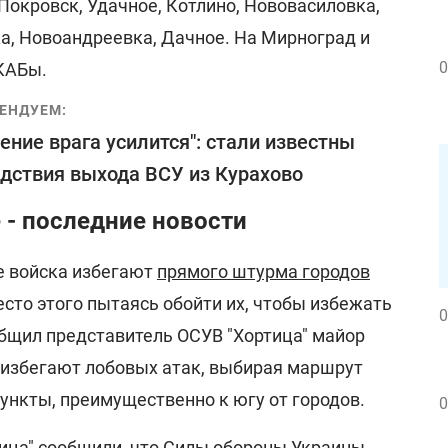
 Покровск, Удачное, Котлино, Нововасиловка,
а, Новоандреевка, Дачное. На Мирноград и
0
КАБы.
ЕНДУЕМ:
ение врага усилится": стали известны
дствия выхода ВСУ из Курахово
 - последние новости
е войска избегают
прямого штурма городов
сто этого пытаясь обойти их, чтобы избежать
0
общил представитель ОСУВ "Хортица" майор
е избегают лобовых атак, выбирая маршрут
ункты, преимущественно к югу от городов.
0
тица" сообщили, что Силы обороны Украины