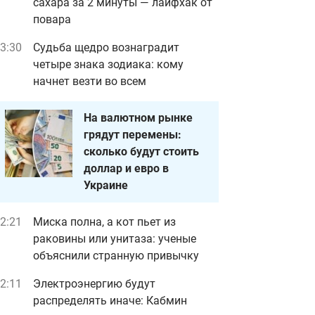
сахара за 2 минуты — лайфхак от
повара
3:30
Судьба щедро вознаградит
четыре знака зодиака: кому
начнет везти во всем
На валютном рынке
грядут перемены:
сколько будут стоить
доллар и евро в
Украине
2:21
Миска полна, а кот пьет из
раковины или унитаза: ученые
объяснили странную привычку
2:11
Электроэнергию будут
распределять иначе: Кабмин