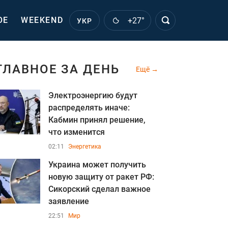
ОЕ
WEEKEND
+27°
УКР
ГЛАВНОЕ ЗА ДЕНЬ
Ещё
Электроэнергию будут
распределять иначе:
Кабмин принял решение,
что изменится
02:11
Энергетика
Украина может получить
новую защиту от ракет РФ:
Сикорский сделал важное
заявление
22:51
Мир