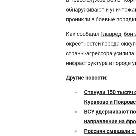
обнаруживают и
уничтожаю
проникли в боевые порядк
Как сообщал
Главред
,
бои 
окрестностей города окку
страны-агрессора усилила
инфраструктура в городе 
Другие новости:
Стянули 150 тысяч 
Курахово и Покровс
ВСУ удерживают поз
направление на фро
Россиян смешали с 