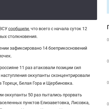
 ВСУ
сообщили
, что всего с начала суток 12
вых столкновения.
0
ении зафиксировано 14 боеприкосновений
почек.
0
россияне 11 раз атаковали позиции сил
 наступления оккупанты сконцентрировали
0
 Торецк, Белая Гора и Щербиновка.
и оккупанты 50 раз пытались прорвать
аселенных пунктов Елизаветовка, Лисовка,
0