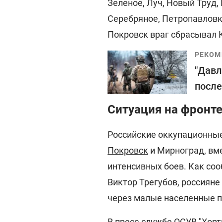
Зеленое, Луч, Новый Труд,
Серебряное, Петропавловк
Покровск враг сбрасывал 
РЕКОМ
"Давл
после
Ситуация на фронте
Российские оккупационны
Покровск
и Мирноград, вме
интенсивных боев. Как со
Виктор Трегубов, россиян
через малые населенные п
В пресс-службе ОСУВ "Хор