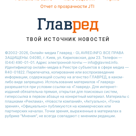
Все о шоу-бизнесе
София Ротару
Новости Харькова
Отчет о прозрачности JTI
Новости Полтавы
ТВОЙ ИСТОЧНИК НОВОСТЕЙ
©2002-2026, Онлайн-медиа Главред - GLAVRED.INFO. ВСЕ ПРАВА
ЗАЩИЩЕНЫ. 04080, г. Киев, ул. Кириловская, дом 23. Телефон —
(044) 490-01-01. Адрес электронной почты — info@glavred.info.
Идентификатор онлайн-медиа в Реестре cубъектов в сфере медиа —
R40-01822.
Перепечатка, копирование или воспроизведение
информации, содержащей ссылку на агенство ГЛАВРЕД, в каком-
либо виде запрещено. Использование материалов «Главред»
разрешается при условии ссылки на «Главред». Для интернет-
изданий обязательна прямая, открытая для поисковых систем,
гиперссылка в первом абзаце на конкретный материал. Материалы с
плашками «Реклама», «Новости компаний», «Актуально», «Точка
зрения», «Официально» публикуются на коммерческих или
партнерских началах. Точки зрения, выраженные в материалах в
рубрике "Мнения", не всегда совпадают с мнением редакции.