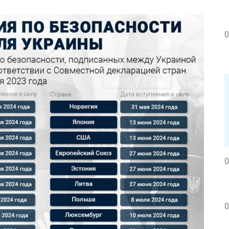
0
0
0