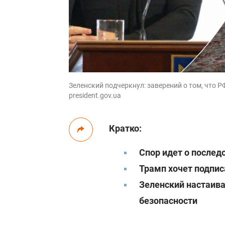
Зеленский подчеркнул: заверений о том, что РФ
president.gov.ua
Кратко:
Спор идет о послед
Трамп хочет подпис
Зеленский настаив
безопасности