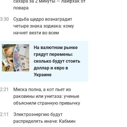
сахара за 2 минуты — лайфхак от
повара
3:30
Судьба щедро вознаградит
четыре знака зодиака: кому
начнет везти во всем
На валютном рынке
грядут перемены:
сколько будут стоить
доллар и евро в
Украине
2:21
Миска полна, а кот пьет из
раковины или унитаза: ученые
объяснили странную привычку
2:11
Электроэнергию будут
распределять иначе: Кабмин