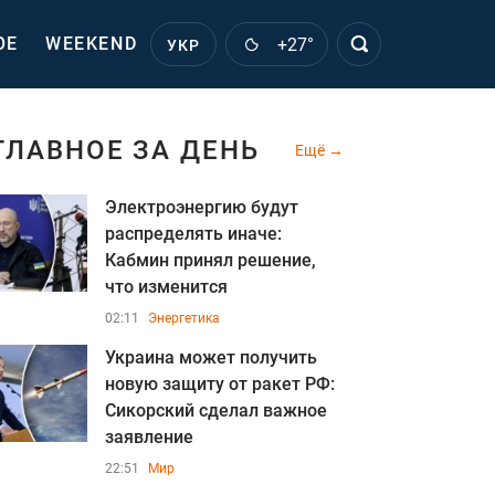
ОЕ
WEEKEND
+27°
УКР
ГЛАВНОЕ ЗА ДЕНЬ
Ещё
Электроэнергию будут
распределять иначе:
Кабмин принял решение,
что изменится
02:11
Энергетика
Украина может получить
новую защиту от ракет РФ:
Сикорский сделал важное
заявление
22:51
Мир