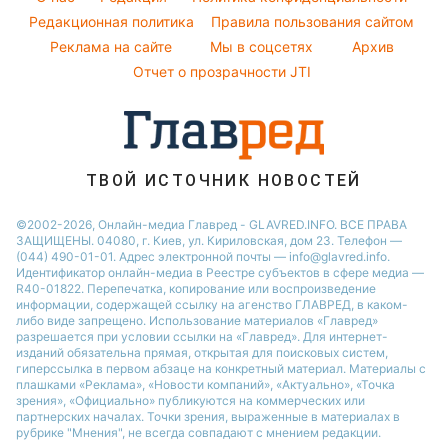
Виталий Козловский
Новости Днепра
Редакционная политика
Правила пользования сайтом
Реклама на сайте
Мы в соцсетях
Архив
Новости Сум
Отчет о прозрачности JTI
Новости Тернополя
Новости Черкассы
Новости Житомира
Новости Ровно
ТВОЙ ИСТОЧНИК НОВОСТЕЙ
Новости Одессы
©2002-2026, Онлайн-медиа Главред - GLAVRED.INFO. ВСЕ ПРАВА
ЗАЩИЩЕНЫ. 04080, г. Киев, ул. Кириловская, дом 23. Телефон —
Новости Запорожья
(044) 490-01-01. Адрес электронной почты — info@glavred.info.
Идентификатор онлайн-медиа в Реестре cубъектов в сфере медиа —
R40-01822.
Перепечатка, копирование или воспроизведение
информации, содержащей ссылку на агенство ГЛАВРЕД, в каком-
либо виде запрещено. Использование материалов «Главред»
разрешается при условии ссылки на «Главред». Для интернет-
изданий обязательна прямая, открытая для поисковых систем,
гиперссылка в первом абзаце на конкретный материал. Материалы с
плашками «Реклама», «Новости компаний», «Актуально», «Точка
зрения», «Официально» публикуются на коммерческих или
партнерских началах. Точки зрения, выраженные в материалах в
рубрике "Мнения", не всегда совпадают с мнением редакции.