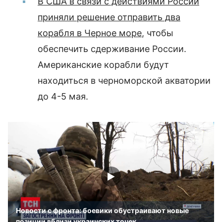
В США в связи с действиями России
приняли решение отправить два
корабля в Черное море
, чтобы
обеспечить сдерживание России.
Американские корабли будут
находиться в черноморской акватории
до 4-5 мая.
Новости с фронта: боевики обустраивают новые
позиции вблизи украинских точек