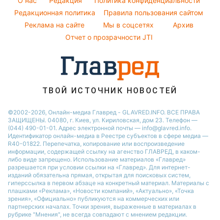
O нас
Редакция
Политика конфиденциальности
Пылевая буря
Модные ошибки
Редакционная политика
Правила пользования сайтом
Новости Сум
Реклама на сайте
Мы в соцсетях
Архив
Новости моды
Новости Черкассы
Отчет о прозрачности JTI
Советы от Андре Тана
ТВОЙ ИСТОЧНИК НОВОСТЕЙ
©2002-2026, Онлайн-медиа Главред - GLAVRED.INFO. ВСЕ ПРАВА
ЗАЩИЩЕНЫ. 04080, г. Киев, ул. Кириловская, дом 23. Телефон —
(044) 490-01-01. Адрес электронной почты — info@glavred.info.
Идентификатор онлайн-медиа в Реестре cубъектов в сфере медиа —
R40-01822.
Перепечатка, копирование или воспроизведение
информации, содержащей ссылку на агенство ГЛАВРЕД, в каком-
либо виде запрещено. Использование материалов «Главред»
разрешается при условии ссылки на «Главред». Для интернет-
изданий обязательна прямая, открытая для поисковых систем,
гиперссылка в первом абзаце на конкретный материал. Материалы с
плашками «Реклама», «Новости компаний», «Актуально», «Точка
зрения», «Официально» публикуются на коммерческих или
партнерских началах. Точки зрения, выраженные в материалах в
рубрике "Мнения", не всегда совпадают с мнением редакции.