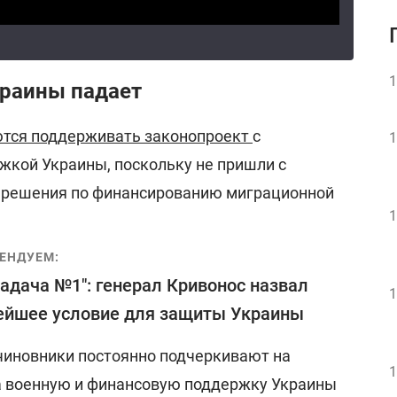
1
раины падает
тся поддерживать законопроект
с
1
кой Украины, поскольку не пришли с
 решения по финансированию миграционной
1
ЕНДУЕМ:
задача №1": генерал Кривонос назвал
1
ейшее условие для защиты Украины
чиновники постоянно подчеркивают на
1
на военную и финансовую поддержку Украины