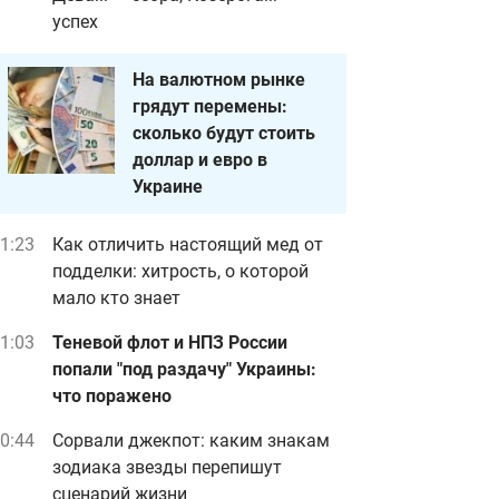
успех
На валютном рынке
грядут перемены:
сколько будут стоить
доллар и евро в
Украине
1:23
Как отличить настоящий мед от
подделки: хитрость, о которой
мало кто знает
1:03
Теневой флот и НПЗ России
попали "под раздачу" Украины:
что поражено
0:44
Сорвали джекпот: каким знакам
зодиака звезды перепишут
сценарий жизни