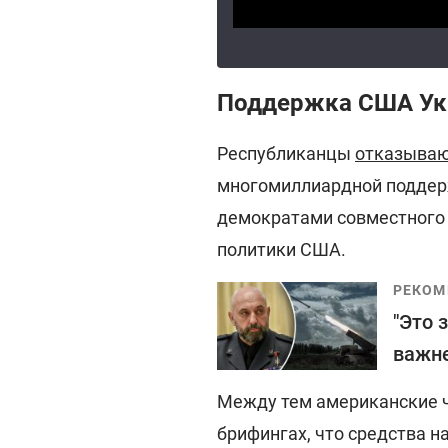
Поддержка США Ук
Республиканцы
отказываю
многомиллиардной поддерж
демократами совместного
политики США.
РЕКОМ
"Это 
важн
Между тем американские 
брифингах, что средства 