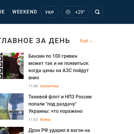
ОЕ
WEEKEND
+29°
УКР
ГЛАВНОЕ ЗА ДЕНЬ
Ещё
Бензин по 100 гривен
может так и не появиться:
когда цены на АЗС пойдут
вниз
11:48
Аналитика
Теневой флот и НПЗ России
попали "под раздачу"
Украины: что поражено
11:03
Война
Дрон РФ ударил в вагон на