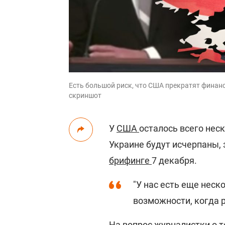
Есть большой риск, что США прекратят финанс
скриншот
У
США
осталось всего нес
Украине будут исчерпаны,
брифинге
7 декабря.
"У нас есть еще неск
возможности, когда р
На вопрос журналистки о 