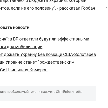
ударственного бюджета Украины, который
тов, если не его половину", - рассказал Горбач
1
овать новости:
ия": в ВР ответили будут ли эффективными
тки для мобилизации
ет дожать Украину без помощи США-Золотарев
щи Украине станет "рождественским
 Си Цзиньпину-Кэмерон
ите необходимый текст и нажмите Ctrl+Enter, чтобы