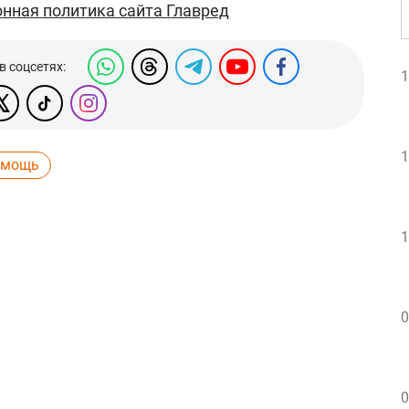
нная политика сайта Главред
в соцсетях:
1
1
омощь
1
0
0