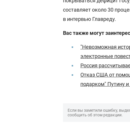
покрываться дефицит гос
составляет около 30 процен
в интервью Главреду.
Вас также могут заинтерес
"Невозможная истор
электронные повес
Россия рассчитыва
Отказ США от помо
подарком" Путину и
Если вы заметили ошибку, выдел
сообщить об этом редакции.