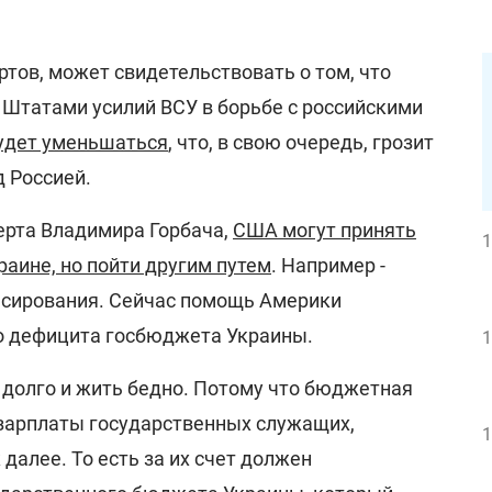
ртов, может свидетельствовать о том, что
татами усилий ВСУ в борьбе с российскими
удет уменьшаться
, что, в свою очередь, грозит
 Россией.
ерта Владимира Горбача,
США могут принять
1
аине, но пойти другим путем
. Например -
сирования. Сейчас помощь Америки
о дефицита госбюджета Украины.
1
 долго и жить бедно. Потому что бюджетная
зарплаты государственных служащих,
1
далее. То есть за их счет должен