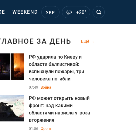
ОЕ
WEEKEND
+20°
УКР
ГЛАВНОЕ ЗА ДЕНЬ
Ещё
РФ ударила по Киеву и
области баллистикой:
вспыхнули пожары, три
человека погибли
07:49
Война
РФ может открыть новый
фронт: над какими
областями нависла угроза
вторжения
01:56
Фронт