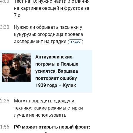
4:00
Тест на IQ: нужно найти 3 отличия
на картинке овощей и фруктов за
7 с
3:30
Нужно ли обрывать пасынки у
кукурузы: огородница провела
эксперимент на грядке
видео
Антиукраинские
погромы в Польше
усилятся, Варшава
повторяет ошибку
1939 года – Кулик
2:25
Могут повредить одежду и
технику: какие режимы стирки
лучше не использовать
1:56
РФ может открыть новый фронт: