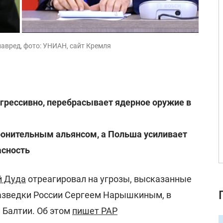
лавред, фото: УНИАН, сайт Кремля
агрессивно, перебрасывает ядерное оружие в
ронительным альянсом, а Польша усиливает
асность
 Дуда
отреагировал на угрозы, высказанные
азведки России Сергеем Нарышкиным, в
 Балтии. Об этом
пишет РАР