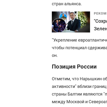
стран альянса.
РЕКОМ
"Сохр
Зелен
"Укрепление евроатлантич
чтобы потенциал сдержива
он.
Позиция России
Отметим, что Нарышкин об
активности" вблизи границ
страны Балтии являются "п
между Москвой и Североа