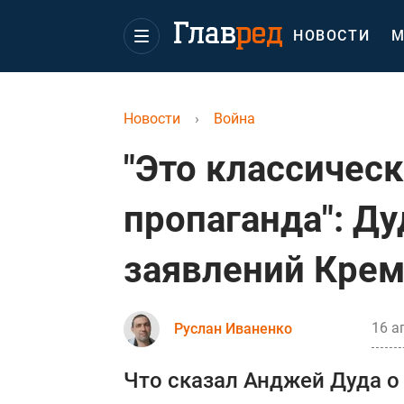
НОВОСТИ
М
Новости
›
Война
"Это классичес
пропаганда": Ду
заявлений Кре
16 а
Руслан Иваненко
Что сказал Анджей Дуда о 