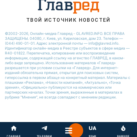
ТВОЙ ИСТОЧНИК НОВОСТЕЙ
©2002-2026, Онлайн-медиа Главред - GLAVRED.INFO. ВСЕ ПРАВА
ЗАЩИЩЕНЫ. 04080, г. Киев, ул. Кириловская, дом 23. Телефон —
(044) 490-01-01. Адрес электронной почты — info@glavred.info.
Идентификатор онлайн-медиа в Реестре cубъектов в сфере медиа —
R40-01822.
Перепечатка, копирование или воспроизведение
информации, содержащей ссылку на агенство ГЛАВРЕД, в каком-
либо виде запрещено. Использование материалов «Главред»
разрешается при условии ссылки на «Главред». Для интернет-
изданий обязательна прямая, открытая для поисковых систем,
гиперссылка в первом абзаце на конкретный материал. Материалы с
плашками «Реклама», «Новости компаний», «Актуально», «Точка
зрения», «Официально» публикуются на коммерческих или
партнерских началах. Точки зрения, выраженные в материалах в
рубрике "Мнения", не всегда совпадают с мнением редакции.
ГЛАВНАЯ
TELEGRAM
ЯЗЫК
ВАЖНОЕ