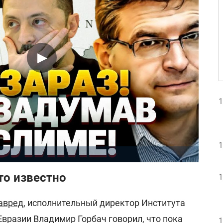
1
1
то известно
1
авред
, исполнительный директор Института
вразии Владимир Горбач говорил, что пока
1