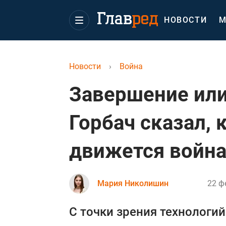
НОВОСТИ
М
Новости
›
Война
Завершение ил
Горбач сказал, 
движется война
Мария Николишин
22 ф
С точки зрения технологи