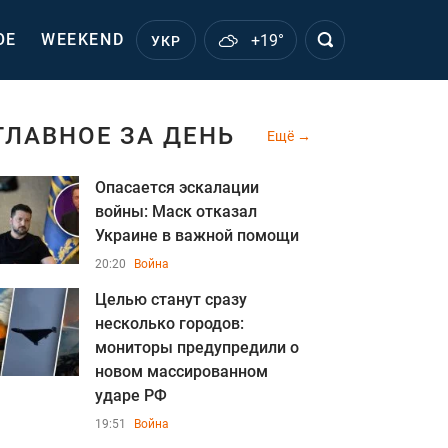
ОЕ
WEEKEND
+19°
УКР
ГЛАВНОЕ ЗА ДЕНЬ
Ещё
Опасается эскалации
войны: Маск отказал
Украине в важной помощи
20:20
Война
Целью станут сразу
несколько городов:
мониторы предупредили о
новом массированном
ударе РФ
19:51
Война