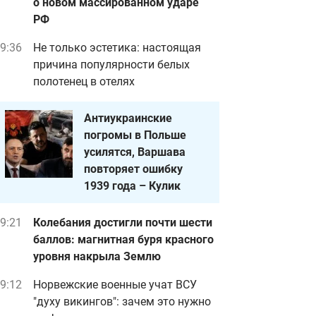
о новом массированном ударе
РФ
9:36
Не только эстетика: настоящая
причина популярности белых
полотенец в отелях
Антиукраинские
погромы в Польше
усилятся, Варшава
повторяет ошибку
1939 года – Кулик
9:21
Колебания достигли почти шести
баллов: магнитная буря красного
уровня накрыла Землю
9:12
Норвежские военные учат ВСУ
"духу викингов": зачем это нужно