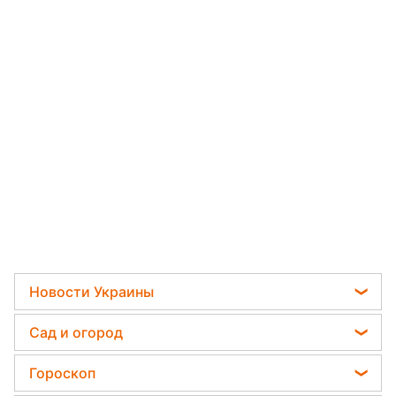
Новости Украины
Пенсии в Украине
Сад и огород
Мобилизация
Садовод назвал самое эффективное средство
Гороскоп
Политика
против сорняков