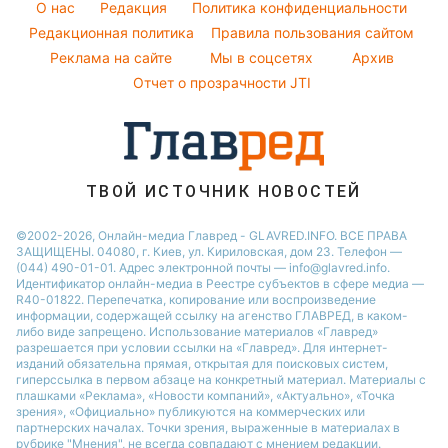
Ани Лорак
O нас
Редакция
Политика конфиденциальности
Погода на завтра
Редакционная политика
Правила пользования сайтом
Кейт Миддлтон
Реклама на сайте
Мы в соцсетях
Архив
Пылевая буря
Алла Пугачева
Отчет о прозрачности JTI
ТВОЙ ИСТОЧНИК НОВОСТЕЙ
©2002-2026, Онлайн-медиа Главред - GLAVRED.INFO. ВСЕ ПРАВА
ЗАЩИЩЕНЫ. 04080, г. Киев, ул. Кириловская, дом 23. Телефон —
(044) 490-01-01. Адрес электронной почты — info@glavred.info.
Идентификатор онлайн-медиа в Реестре cубъектов в сфере медиа —
R40-01822.
Перепечатка, копирование или воспроизведение
информации, содержащей ссылку на агенство ГЛАВРЕД, в каком-
либо виде запрещено. Использование материалов «Главред»
разрешается при условии ссылки на «Главред». Для интернет-
изданий обязательна прямая, открытая для поисковых систем,
гиперссылка в первом абзаце на конкретный материал. Материалы с
плашками «Реклама», «Новости компаний», «Актуально», «Точка
зрения», «Официально» публикуются на коммерческих или
партнерских началах. Точки зрения, выраженные в материалах в
рубрике "Мнения", не всегда совпадают с мнением редакции.