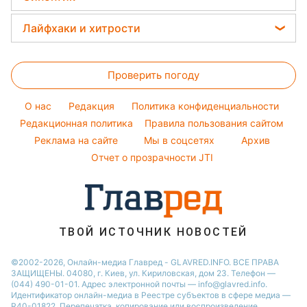
Простые блюда
Новости Одессы
Тесты по картинке
Модные ошибки
Потап
Прогноз погоды
Легкие десерты
Лайфхаки и хитрости
Новости Харькова
Оптические иллюзии
Новости моды
София Ротару
Магнитные бури
Напитки
Новости Полтавы
Все о сале
Народные приметы
Ольга Сумская
Погода на сегодня
Праздничное меню
Новости Сум
Проверить погоду
Стирка
Все о шоу-бизнесе
Филипп Киркоров
Погода на завтра
Новости Черкассы
Уборка
O нас
Редакция
Политика конфиденциальности
Пылевая буря
Новости Ровно
Комнатные растения
Редакционная политика
Правила пользования сайтом
Реклама на сайте
Мы в соцсетях
Архив
Авто
Отчет о прозрачности JTI
ТВОЙ ИСТОЧНИК НОВОСТЕЙ
©2002-2026, Онлайн-медиа Главред - GLAVRED.INFO. ВСЕ ПРАВА
ЗАЩИЩЕНЫ. 04080, г. Киев, ул. Кириловская, дом 23. Телефон —
(044) 490-01-01. Адрес электронной почты — info@glavred.info.
Идентификатор онлайн-медиа в Реестре cубъектов в сфере медиа —
R40-01822.
Перепечатка, копирование или воспроизведение