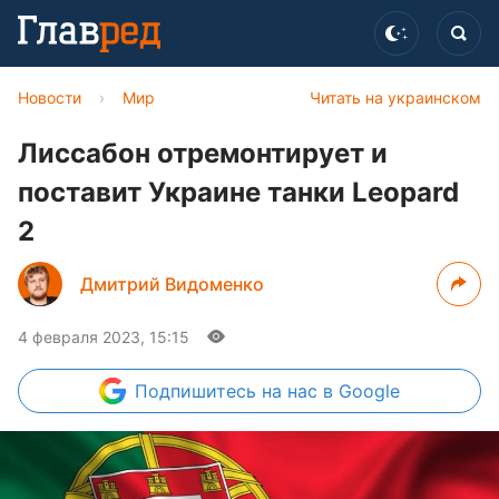
Новости
›
Мир
Читать на украинском
Лиссабон отремонтирует и
поставит Украине танки Leopard
2
Дмитрий Видоменко
4 февраля 2023, 15:15
Подпишитесь
на нас в Google