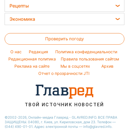
Тесты по картинке
Женские стрижки
Ольга Сумская
Комнатные растения
Новости Запорожья
Рецепты
Оптические иллюзии
Окрашивание волос
Филипп Киркоров
Все о сале
Новости Житомира
Закуски
Народные приметы
Экономика
Елена Зеленская
Уборка
Новости Одессы
Салаты
Все о шоу-бизнесе
Ани Лорак
Цены на продукты
Авто
Новости Харькова
Простые блюда
Проверить погоду
Денежная помощь
Стирка
Новости Полтавы
Легкие десерты
Тарифы
Новости Сум
O нас
Редакция
Политика конфиденциальности
Напитки
Курс валют
Редакционная политика
Правила пользования сайтом
Новости Львова
Праздничное меню
Реклама на сайте
Мы в соцсетях
Архив
Новости Черкассы
Отчет о прозрачности JTI
ТВОЙ ИСТОЧНИК НОВОСТЕЙ
©2002-2026, Онлайн-медиа Главред - GLAVRED.INFO. ВСЕ ПРАВА
ЗАЩИЩЕНЫ. 04080, г. Киев, ул. Кириловская, дом 23. Телефон —
(044) 490-01-01. Адрес электронной почты — info@glavred.info.