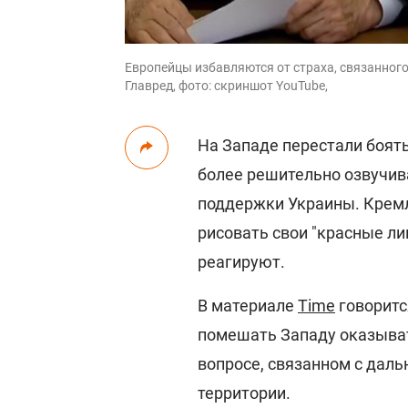
Европейцы избавляются от страха, связанного
Главред, фото: скриншот YouTube,
На Западе перестали боят
более решительно озвучив
поддержки Украины. Кремл
рисовать свои "красные лин
реагируют.
В материале
Time
говоритс
помешать Западу оказыват
вопросе, связанном с дал
территории.