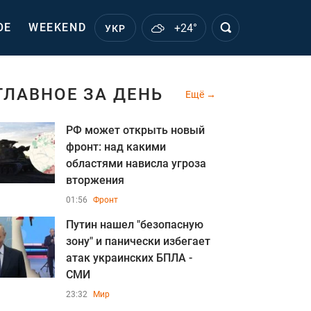
ОЕ
WEEKEND
+24°
УКР
ГЛАВНОЕ ЗА ДЕНЬ
Ещё
РФ может открыть новый
фронт: над какими
областями нависла угроза
вторжения
01:56
Фронт
Путин нашел "безопасную
зону" и панически избегает
атак украинских БПЛА -
СМИ
23:32
Мир