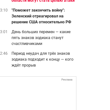
области могут стать целью атаки
3:10
"Поможет закончить войну":
Зеленский отреагировал на
решение США относительно РФ
3:01
День больших перемен — какие
пять знаков зодиака станут
счастливчиками
2:46
Период неудач для трёх знаков
зодиака подходит к концу — кого
ждёт прорыв
Реклама