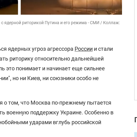
 с ядерной риторикой Путина и его режима - СМИ / Коллаж:
ься ядерных угроз агрессора
России
и стали
ать риторику относительно дальнейшей
ь это понимает и начинает еще сильнее
ии", но ни Киев, ни союзники особо не
я о том, что Москва по-прежнему пытается
ь военную поддержку Украине. Особенно в
ьнобойными ударами вглубь российской