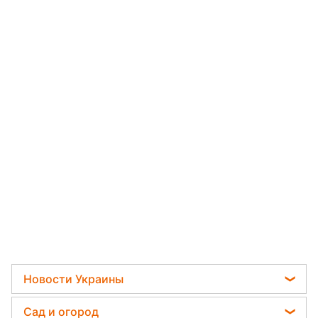
Новости Украины
Пенсии в Украине
Сад и огород