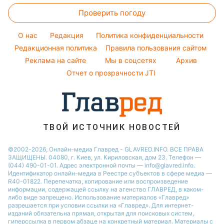
Новости Сум
Погода на сегодня
Праздничное меню
Виталий Козловский
Проверить погоду
Тесты по картинке
Новости Днепра
Погода на завтра
Потап
Оптические иллюзии
Новости Черкассы
O нас
Редакция
Политика конфиденциальности
Пылевая буря
София Ротару
Народные приметы
Редакционная политика
Новости Тернополя
Правила пользования сайтом
Реклама на сайте
Мы в соцсетях
Архив
Все о шоу-бизнесе
Новости Ровно
Отчет о прозрачности JTI
Новости Житомира
Новости Запорожья
Новости Одессы
ТВОЙ ИСТОЧНИК НОВОСТЕЙ
©2002-2026, Онлайн-медиа Главред - GLAVRED.INFO. ВСЕ ПРАВА
ЗАЩИЩЕНЫ. 04080, г. Киев, ул. Кириловская, дом 23. Телефон —
(044) 490-01-01. Адрес электронной почты — info@glavred.info.
Идентификатор онлайн-медиа в Реестре cубъектов в сфере медиа —
R40-01822.
Перепечатка, копирование или воспроизведение
информации, содержащей ссылку на агенство ГЛАВРЕД, в каком-
либо виде запрещено. Использование материалов «Главред»
разрешается при условии ссылки на «Главред». Для интернет-
изданий обязательна прямая, открытая для поисковых систем,
гиперссылка в первом абзаце на конкретный материал. Материалы с