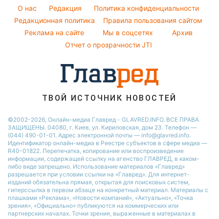
Уборка
Новости Черкассы
O нас
Редакция
Политика конфиденциальности
Пылевая буря
Комнатные растения
Редакционная политика
Правила пользования сайтом
Новости Ровно
Реклама на сайте
Мы в соцсетях
Архив
Авто
Новости Запорожья
Отчет о прозрачности JTI
ТВОЙ ИСТОЧНИК НОВОСТЕЙ
©2002-2026, Онлайн-медиа Главред - GLAVRED.INFO. ВСЕ ПРАВА
ЗАЩИЩЕНЫ. 04080, г. Киев, ул. Кириловская, дом 23. Телефон —
(044) 490-01-01. Адрес электронной почты — info@glavred.info.
Идентификатор онлайн-медиа в Реестре cубъектов в сфере медиа —
R40-01822.
Перепечатка, копирование или воспроизведение
информации, содержащей ссылку на агенство ГЛАВРЕД, в каком-
либо виде запрещено. Использование материалов «Главред»
разрешается при условии ссылки на «Главред». Для интернет-
изданий обязательна прямая, открытая для поисковых систем,
гиперссылка в первом абзаце на конкретный материал. Материалы с
плашками «Реклама», «Новости компаний», «Актуально», «Точка
зрения», «Официально» публикуются на коммерческих или
партнерских началах. Точки зрения, выраженные в материалах в