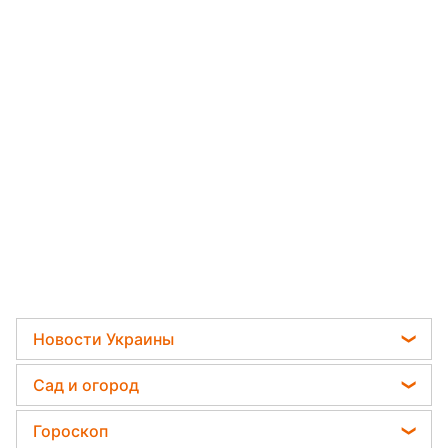
Новости Украины
Телеграм новости Украины
Сад и огород
Пенсии в Украине
Садовод назвал самое эффективное средство
Гороскоп
Мобилизация