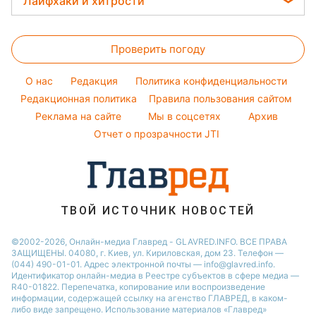
Лайфхаки и хитрости
София Ротару
Оптические иллюзии
Новости Одессы
Магнитные бури
Напитки
Ольга Сумская
Все о сале
Народные приметы
Новости Полтавы
Погода на сегодня
Праздничное меню
Проверить погоду
Стирка
Все о шоу-бизнесе
Новости Сум
Погода на завтра
Уборка
Новости Черкассы
O нас
Редакция
Политика конфиденциальности
Пылевая буря
Комнатные растения
Редакционная политика
Правила пользования сайтом
Новости Ровно
Реклама на сайте
Мы в соцсетях
Архив
Авто
Новости Запорожья
Отчет о прозрачности JTI
ТВОЙ ИСТОЧНИК НОВОСТЕЙ
©2002-2026, Онлайн-медиа Главред - GLAVRED.INFO. ВСЕ ПРАВА
ЗАЩИЩЕНЫ. 04080, г. Киев, ул. Кириловская, дом 23. Телефон —
(044) 490-01-01. Адрес электронной почты — info@glavred.info.
Идентификатор онлайн-медиа в Реестре cубъектов в сфере медиа —
R40-01822.
Перепечатка, копирование или воспроизведение
информации, содержащей ссылку на агенство ГЛАВРЕД, в каком-
либо виде запрещено. Использование материалов «Главред»