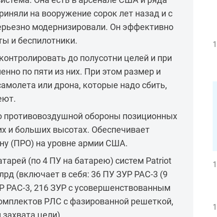
риняли на вооружение сорок лет назад и с
серьезно модернизировали. Он эффективно
ты и беспилотники.
1
 контролировать до полусотни целей и при
нно по пяти из них. При этом размер и
самолета или дрона, которые надо сбить,
еют.
о противовоздушной обороны позиционных
их и больших высотах. Обеспечивает
ну (ПРО) на уровне армии США.
тарей (по 4 ПУ на батарею) систем Patriot
1
рд (включает в себя: 36 ПУ ЗУР PAC-3 (9
ЗУР PAC-3, 216 ЗУР с усовершенствованным
комплектов РЛС с фазированной решеткой,
1
 захвата цели).