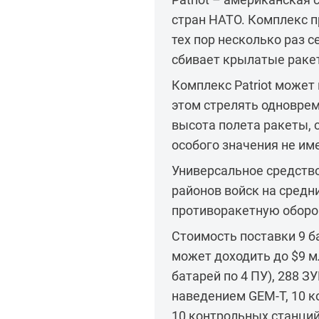
стран НАТО. Комплекс п
тех пор несколько раз 
сбивает крылатые раке
Комплекс Patriot может
этом стрелять одновреме
высота полета ракеты, 
особого значения не им
Универсальное средств
районов войск на средн
противоракетную оборо
Стоимость поставки 9 ба
может доходить до $9 мл
батарей по 4 ПУ), 288 
наведением GEM-T, 10 
10 контрольных станций