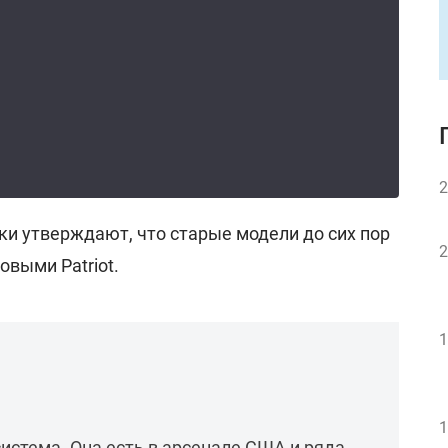
2
ки утверждают, что старые модели до сих пор
2
выми Patriot.
1
1
система. Она есть в арсенале США и ряда