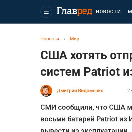
НОВОСТИ
М
Новости
›
Мир
США хотять отп
систем Patriot и
Дмитрий Видоменко
27
СМИ сообщили, что США мо
восьми батарей Patriot из
вывести из эксплуатации.