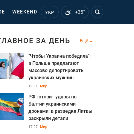
ОЕ
WEEKEND
+35°
УКР
ГЛАВНОЕ ЗА ДЕНЬ
Ещё
"Чтобы Украина победила":
в Польше предлагают
массово депортировать
украинских мужчин
19:31
Мир
РФ готовит удары по
Балтии украинскими
дронами: в разведке Литвы
раскрыли детали
17:27
Мир