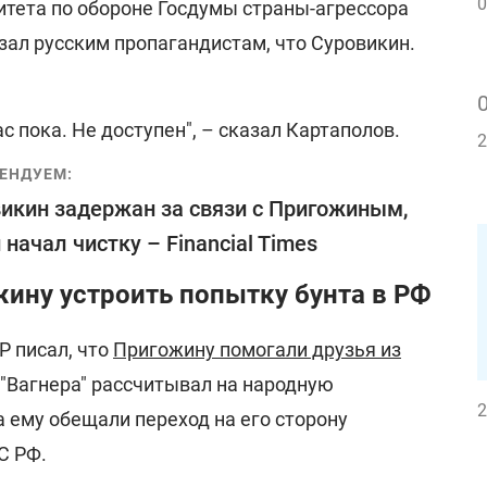
0
итета по обороне Госдумы страны-агрессора
зал русским пропагандистам, что Суровикин.
с пока. Не доступен", – сказал Картаполов.
2
ЕНДУЕМ:
икин задержан за связи с Пригожиным,
 начал чистку – Financial Times
ину устроить попытку бунта в РФ
Р писал, что
Пригожину помогали друзья из
 "Вагнера" рассчитывал на народную
2
а ему обещали переход на его сторону
С РФ.