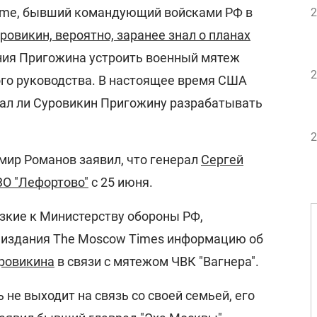
Time, бывший командующий войсками РФ в
2
ровикин, вероятно, заранее знал о планах
ния Пригожина устроить военный мятеж
2
ого руководства. В настоящее время США
ал ли Суровикин Пригожину разрабатывать
2
мир Романов заявил, что генерал
Сергей
ЗО "Лефортово"
с 25 июня.
изкие к Министерству обороны РФ,
 издания The Moscow Times информацию об
уровикина
в связи с мятежом ЧВК "Вагнера".
 не выходит на связь со своей семьей, его