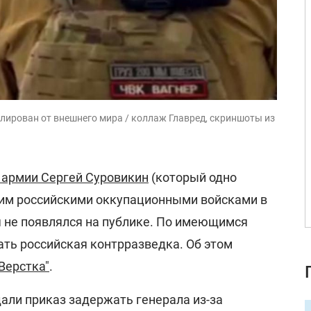
лирован от внешнего мира / коллаж Главред, скриншоты из
й армии Сергей Суровикин
(который одно
м российскими оккупационными войсками в
я не появлялся на публике. По имеющимся
ать российская контрразведка. Об этом
Верстка"
.
али приказ задержать генерала из-за