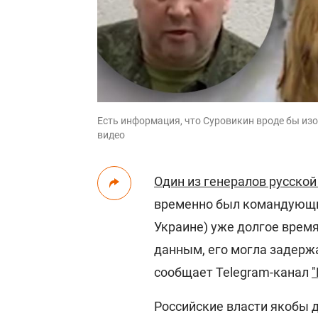
Есть информация, что Суровикин вроде бы изо
видео
Один из генералов русско
временно был командующи
Украине) уже долгое врем
данным, его могла задерж
сообщает Telegram-канал
"
Российские власти якобы д