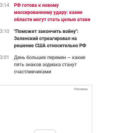
3:14
РФ готова к новому
массированному удару: какие
области могут стать целью атаки
3:10
"Поможет закончить войну":
Зеленский отреагировал на
решение США относительно РФ
3:01
День больших перемен — какие
пять знаков зодиака станут
счастливчиками
Реклама