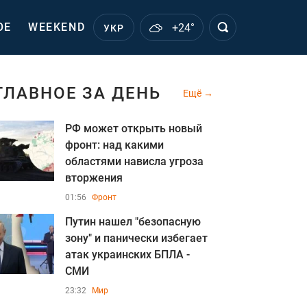
ОЕ
WEEKEND
+24°
УКР
ГЛАВНОЕ ЗА ДЕНЬ
Ещё
РФ может открыть новый
фронт: над какими
областями нависла угроза
вторжения
01:56
Фронт
Путин нашел "безопасную
зону" и панически избегает
атак украинских БПЛА -
СМИ
23:32
Мир