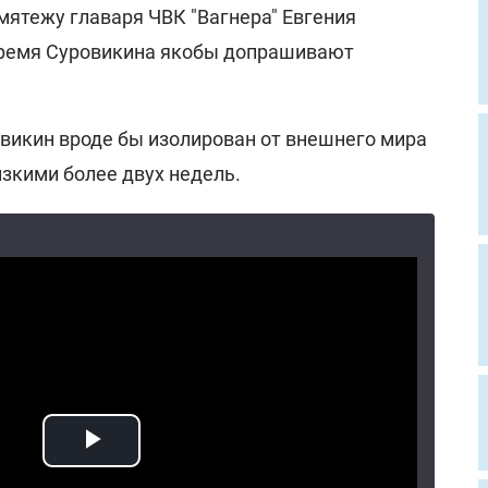
мятежу главаря ЧВК "Вагнера" Евгения
время Суровикина якобы допрашивают
овикин вроде бы изолирован от внешнего мира
изкими более двух недель.