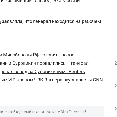
заявил бывший главред "Эха Москвы"
а
заявляла, что генерал находится на рабочем
и Минобороны РФ готовить новое
жин и Суровикин провалились – генерал
2
пропал вслед за Суровикиным - Reuters
ным VIP-членом ЧВК Вагнера: журналисты CNN
2
2
ите необходимый текст и нажмите Ctrl+Enter, чтобы