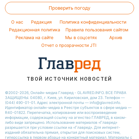
Простые блюда
Тарифы
Максим Галкин
Проверить погоду
Новости Львова
Легкие десерты
Курс валют
Настя Каменских
Новости Полтавы
Напитки
O нас
Редакция
Политика конфиденциальности
Виталий Козловский
Новости Днепра
Редакционная политика
Правила пользования сайтом
Реклама на сайте
Мы в соцсетях
Архив
Новости Сум
Отчет о прозрачности JTI
Новости Тернополя
Новости Черкассы
Новости Житомира
Новости Ровно
ТВОЙ ИСТОЧНИК НОВОСТЕЙ
Новости Одессы
©2002-2026, Онлайн-медиа Главред - GLAVRED.INFO. ВСЕ ПРАВА
ЗАЩИЩЕНЫ. 04080, г. Киев, ул. Кириловская, дом 23. Телефон —
Новости Запорожья
(044) 490-01-01. Адрес электронной почты — info@glavred.info.
Идентификатор онлайн-медиа в Реестре cубъектов в сфере медиа —
R40-01822.
Перепечатка, копирование или воспроизведение
информации, содержащей ссылку на агенство ГЛАВРЕД, в каком-
либо виде запрещено. Использование материалов «Главред»
разрешается при условии ссылки на «Главред». Для интернет-
изданий обязательна прямая, открытая для поисковых систем,
гиперссылка в первом абзаце на конкретный материал. Материалы с