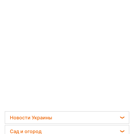
Новости Украины
Телеграм новости Украины
Сад и огород