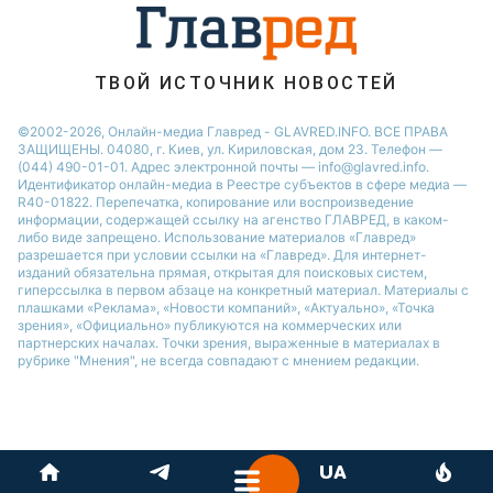
ТВОЙ ИСТОЧНИК НОВОСТЕЙ
©2002-2026, Онлайн-медиа Главред - GLAVRED.INFO. ВСЕ ПРАВА
ЗАЩИЩЕНЫ. 04080, г. Киев, ул. Кириловская, дом 23. Телефон —
(044) 490-01-01. Адрес электронной почты — info@glavred.info.
Идентификатор онлайн-медиа в Реестре cубъектов в сфере медиа —
R40-01822.
Перепечатка, копирование или воспроизведение
информации, содержащей ссылку на агенство ГЛАВРЕД, в каком-
либо виде запрещено. Использование материалов «Главред»
разрешается при условии ссылки на «Главред». Для интернет-
изданий обязательна прямая, открытая для поисковых систем,
гиперссылка в первом абзаце на конкретный материал. Материалы с
плашками «Реклама», «Новости компаний», «Актуально», «Точка
зрения», «Официально» публикуются на коммерческих или
партнерских началах. Точки зрения, выраженные в материалах в
рубрике "Мнения", не всегда совпадают с мнением редакции.