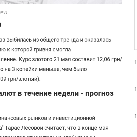
вред
я
аз выбилась из общего тренда и оказалась
ию к которой гривня смогла
ение. Курс злотого 21 мая составит 12,06 грн/
1
о на 3 копейки меньше, чем было
09 грн/злотый).
1
алют в течение недели - прогноз
1
инансовых рынков и инвестиционной
а"
Тарас Лесовой
считает, что в конце мая