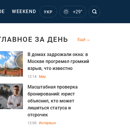
ОЕ
WEEKEND
+29°
УКР
ГЛАВНОЕ ЗА ДЕНЬ
Ещё
В домах задрожали окна: в
Москве прогремел громкий
взрыв, что известно
12:14
Мир
Масштабная проверка
бронирований: юрист
объяснил, кто может
лишиться статуса и
отсрочек
12:00
Интервью