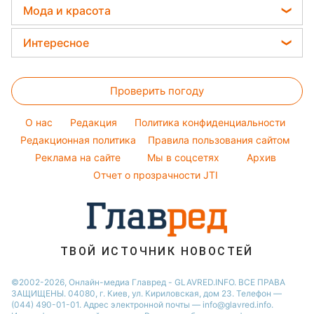
Прогноз погоды
Легкие десерты
Мода и красота
Новости Днепра
Филипп Киркоров
Магнитные бури
Напитки
Новости Тернополя
Женские стрижки
Елена Зеленская
Интересное
Погода на сегодня
Праздничное меню
Новости Житомира
Окрашивание волос
Ани Лорак
Головоломки
Погода на завтра
Новости Одессы
Красивый маникюр
Кейт Миддлтон
Проверить погоду
Тесты по картинке
Пылевая буря
Новости Харькова
Модные ошибки
Алла Пугачева
Оптические иллюзии
O нас
Редакция
Политика конфиденциальности
Новости моды
Максим Галкин
Народные приметы
Редакционная политика
Правила пользования сайтом
Советы от Андре Тана
Настя Каменских
Реклама на сайте
Мы в соцсетях
Архив
Все о шоу-бизнесе
Виталий Козловский
Отчет о прозрачности JTI
Потап
ТВОЙ ИСТОЧНИК НОВОСТЕЙ
©2002-2026, Онлайн-медиа Главред - GLAVRED.INFO. ВСЕ ПРАВА
ЗАЩИЩЕНЫ. 04080, г. Киев, ул. Кириловская, дом 23. Телефон —
(044) 490-01-01. Адрес электронной почты — info@glavred.info.