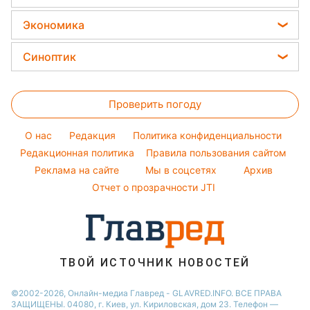
Новости Одессы
Модные ошибки
Салаты
Потап
Все о сале
Новости Харькова
Экономика
Простые блюда
София Ротару
Уборка
Новости Полтавы
Цены на продукты
Легкие десерты
Синоптик
Ольга Сумская
Авто
Новости Сум
Денежная помощь
Напитки
Филипп Киркоров
Прогноз погоды
Стирка
Новости Черкассы
Тарифы
Праздничное меню
Елена Зеленская
Проверить погоду
Магнитные бури
Комнатные растения
Новости Ровно
Курс валют
Ани Лорак
Погода на сегодня
Новости Львова
O нас
Редакция
Политика конфиденциальности
Кейт Миддлтон
Погода на завтра
Редакционная политика
Правила пользования сайтом
Новости Запорожья
Реклама на сайте
Мы в соцсетях
Архив
Пылевая буря
Новости Днепра
Отчет о прозрачности JTI
ТВОЙ ИСТОЧНИК НОВОСТЕЙ
©2002-2026, Онлайн-медиа Главред - GLAVRED.INFO. ВСЕ ПРАВА
ЗАЩИЩЕНЫ. 04080, г. Киев, ул. Кириловская, дом 23. Телефон —