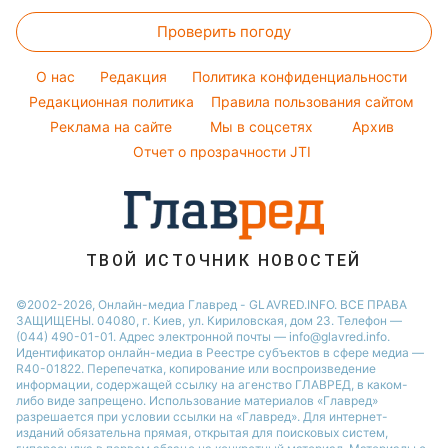
Головоломки
Елена Зеленская
Модные ошибки
Новости Житомира
Проверить погоду
Тесты по картинке
Ани Лорак
Новости моды
Новости Одессы
Оптические иллюзии
Кейт Миддлтон
O нас
Редакция
Политика конфиденциальности
Советы от Андре Тана
Новости Харькова
Народные приметы
Редакционная политика
Алла Пугачева
Правила пользования сайтом
Женские стрижки
Реклама на сайте
Мы в соцсетях
Архив
Все о шоу-бизнесе
Максим Галкин
Отчет о прозрачности JTI
Настя Каменских
Виталий Козловский
Потап
ТВОЙ ИСТОЧНИК НОВОСТЕЙ
©2002-2026, Онлайн-медиа Главред - GLAVRED.INFO. ВСЕ ПРАВА
ЗАЩИЩЕНЫ. 04080, г. Киев, ул. Кириловская, дом 23. Телефон —
(044) 490-01-01. Адрес электронной почты — info@glavred.info.
Идентификатор онлайн-медиа в Реестре cубъектов в сфере медиа —
R40-01822.
Перепечатка, копирование или воспроизведение
информации, содержащей ссылку на агенство ГЛАВРЕД, в каком-
либо виде запрещено. Использование материалов «Главред»
разрешается при условии ссылки на «Главред». Для интернет-
изданий обязательна прямая, открытая для поисковых систем,