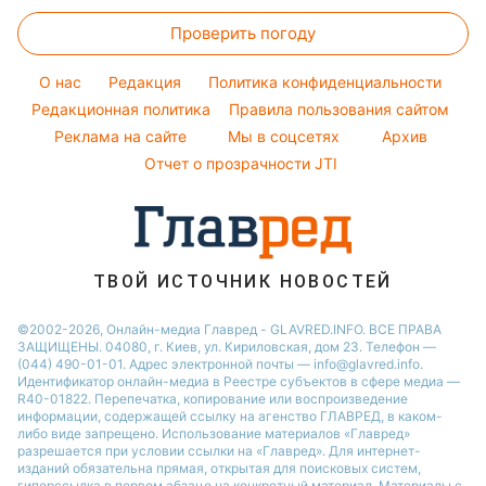
Новости Ровно
Прогноз погоды
Стирка
Ани Лорак
Тарифы
Праздничное меню
Проверить погоду
Магнитные бури
Комнатные растения
Кейт Миддлтон
Курс валют
Погода на сегодня
Алла Пугачева
O нас
Редакция
Политика конфиденциальности
Погода на завтра
Редакционная политика
Правила пользования сайтом
Максим Галкин
Реклама на сайте
Мы в соцсетях
Архив
Пылевая буря
Настя Каменских
Отчет о прозрачности JTI
ТВОЙ ИСТОЧНИК НОВОСТЕЙ
©2002-2026, Онлайн-медиа Главред - GLAVRED.INFO. ВСЕ ПРАВА
ЗАЩИЩЕНЫ. 04080, г. Киев, ул. Кириловская, дом 23. Телефон —
(044) 490-01-01. Адрес электронной почты — info@glavred.info.
Идентификатор онлайн-медиа в Реестре cубъектов в сфере медиа —
R40-01822.
Перепечатка, копирование или воспроизведение
информации, содержащей ссылку на агенство ГЛАВРЕД, в каком-
либо виде запрещено. Использование материалов «Главред»
разрешается при условии ссылки на «Главред». Для интернет-
изданий обязательна прямая, открытая для поисковых систем,
гиперссылка в первом абзаце на конкретный материал. Материалы с