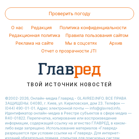
Денежная помощь
Комнатные растения
Новости Одессы
Прогноз погоды
Легкие десерты
Максим Галкин
Тарифы
Проверить погоду
Магнитные бури
Напитки
Настя Каменских
Курс валют
Погода на сегодня
Праздничное меню
O нас
Редакция
Политика конфиденциальности
Погода на завтра
Редакционная политика
Правила пользования сайтом
Реклама на сайте
Мы в соцсетях
Архив
Пылевая буря
Отчет о прозрачности JTI
ТВОЙ ИСТОЧНИК НОВОСТЕЙ
©2002-2026, Онлайн-медиа Главред - GLAVRED.INFO. ВСЕ ПРАВА
ЗАЩИЩЕНЫ. 04080, г. Киев, ул. Кириловская, дом 23. Телефон —
(044) 490-01-01. Адрес электронной почты — info@glavred.info.
Идентификатор онлайн-медиа в Реестре cубъектов в сфере медиа —
R40-01822.
Перепечатка, копирование или воспроизведение
информации, содержащей ссылку на агенство ГЛАВРЕД, в каком-
либо виде запрещено. Использование материалов «Главред»
разрешается при условии ссылки на «Главред». Для интернет-
изданий обязательна прямая, открытая для поисковых систем,