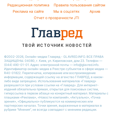
Пылевая буря
Модные ошибки
Редакционная политика
Правила пользования сайтом
Новости Сум
Реклама на сайте
Мы в соцсетях
Архив
Новости моды
Новости Черкассы
Отчет о прозрачности JTI
Советы от Андре Тана
ТВОЙ ИСТОЧНИК НОВОСТЕЙ
©2002-2026, Онлайн-медиа Главред - GLAVRED.INFO. ВСЕ ПРАВА
ЗАЩИЩЕНЫ. 04080, г. Киев, ул. Кириловская, дом 23. Телефон —
(044) 490-01-01. Адрес электронной почты — info@glavred.info.
Идентификатор онлайн-медиа в Реестре cубъектов в сфере медиа —
R40-01822.
Перепечатка, копирование или воспроизведение
информации, содержащей ссылку на агенство ГЛАВРЕД, в каком-
либо виде запрещено. Использование материалов «Главред»
разрешается при условии ссылки на «Главред». Для интернет-
изданий обязательна прямая, открытая для поисковых систем,
гиперссылка в первом абзаце на конкретный материал. Материалы с
плашками «Реклама», «Новости компаний», «Актуально», «Точка
зрения», «Официально» публикуются на коммерческих или
партнерских началах. Точки зрения, выраженные в материалах в
рубрике "Мнения", не всегда совпадают с мнением редакции.