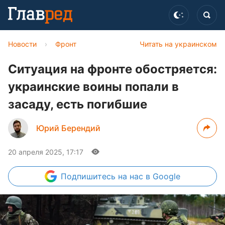
Новости
›
Фронт
Читать на украинском
Ситуация на фронте обостряется:
украинские воины попали в
засаду, есть погибшие
Юрий Берендий
20 апреля 2025, 17:17
Подпишитесь
на нас в Google