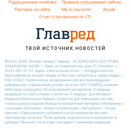
Погода на завтра
Редакционная политика
Правила пользования сайтом
Кейт Миддлтон
Реклама на сайте
Мы в соцсетях
Архив
Пылевая буря
Алла Пугачева
Отчет о прозрачности JTI
ТВОЙ ИСТОЧНИК НОВОСТЕЙ
©2002-2026, Онлайн-медиа Главред - GLAVRED.INFO. ВСЕ ПРАВА
ЗАЩИЩЕНЫ. 04080, г. Киев, ул. Кириловская, дом 23. Телефон —
(044) 490-01-01. Адрес электронной почты — info@glavred.info.
Идентификатор онлайн-медиа в Реестре cубъектов в сфере медиа —
R40-01822.
Перепечатка, копирование или воспроизведение
информации, содержащей ссылку на агенство ГЛАВРЕД, в каком-
либо виде запрещено. Использование материалов «Главред»
разрешается при условии ссылки на «Главред». Для интернет-
изданий обязательна прямая, открытая для поисковых систем,
гиперссылка в первом абзаце на конкретный материал. Материалы с
плашками «Реклама», «Новости компаний», «Актуально», «Точка
зрения», «Официально» публикуются на коммерческих или
партнерских началах. Точки зрения, выраженные в материалах в
рубрике "Мнения", не всегда совпадают с мнением редакции.