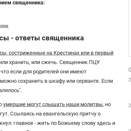
нием священника:
илюк
сы - ответы священника
сы, состриженные на Крестинах или в первый
или хранить, или сжечь. Священник ПЦУ
 что если для родителей они имеют
2
можно сохранить в шкафу или серванте. Если
алялось".
то
умершие могут слышать наши молитвы
, но
2
гут. Ссылаясь на евангельскую притчу о
кнул: главное - жить по Божьему слову здесь и