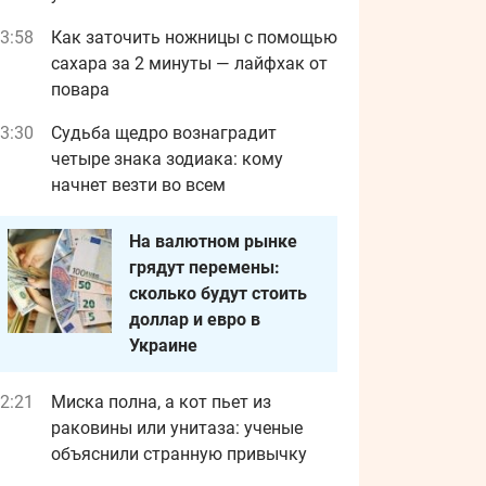
3:58
Как заточить ножницы с помощью
сахара за 2 минуты — лайфхак от
повара
3:30
Судьба щедро вознаградит
четыре знака зодиака: кому
начнет везти во всем
На валютном рынке
грядут перемены:
сколько будут стоить
доллар и евро в
Украине
2:21
Миска полна, а кот пьет из
раковины или унитаза: ученые
объяснили странную привычку