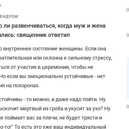
.
0
ЕНДУЕМ:
 ли развенчиваться, когда муж и жена
лись: священник ответил
0
это внутреннее состояние женщины. Если она
атлительная или склонна к сильному стрессу,
ься от участия в церемонии, чтобы не
 Но если вы эмоционально устойчивые - нет
ия на похоронах.
стойчивы - то можно, и даже надо пойти. Ну
0
выскочит мертвый из гроба и укусит за ухо? Ну
не поймает вас за плечи, не будет трясти и
то-то!" То есть это уже ваш индивидуальный