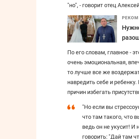
"но", - говорит отец Алексей
РЕКОМ
Нужно
разош
По его словам, главное - 
очень эмоциональная, впеч
то лучше все же воздержат
навредить себе и ребенку.
причин избегать присутств
"Но если вы стрессоу
что там такого, что 
ведь он не укусит! И 
говорить: "Дай там ч