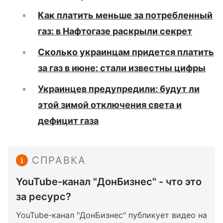
Как платить меньше за потребленный
газ: в Нафтогазе раскрыли секрет
Сколько украинцам придется платить
за газ в июне: стали известны цифры
Украинцев предупредили: будут ли
этой зимой отключения света и
дефицит газа
СПРАВКА
YouTube-канал "ДонБизнес" - что это
за ресурс?
YouTube-канал "ДонБизнес" публикует видео на