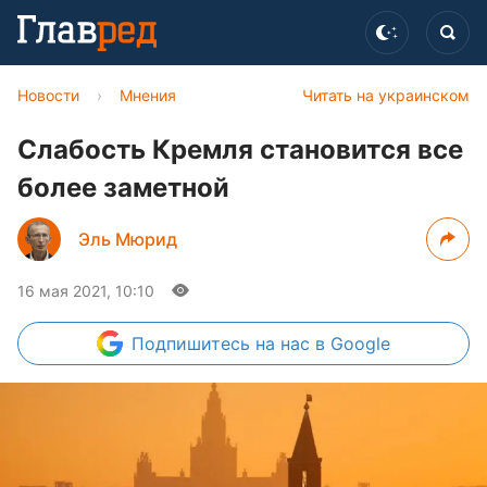
Новости
›
Мнения
Читать на украинском
Слабость Кремля становится все
более заметной
Эль Мюрид
16 мая 2021, 10:10
Подпишитесь
на нас в Google