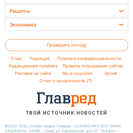
Советы от Андре Тана
Алла Пугачева
Погода на завтра
Новости Запорожья
Головоломки
Женские стрижки
Рецепты
Максим Галкин
Новости Одессы
Тесты по картинке
Окрашивание волос
Закуски
Настя Каменских
Экономика
Новости Харькова
Оптические иллюзии
Красивый маникюр
Салаты
Виталий Козловский
Новости Полтавы
Цены на продукты
Народные приметы
Простые блюда
Потап
Проверить погоду
Денежная помощь
Все о шоу-бизнесе
Легкие десерты
София Ротару
Тарифы
O нас
Редакция
Политика конфиденциальности
Напитки
Ольга Сумская
Курс валют
Редакционная политика
Правила пользования сайтом
Праздничное меню
Филипп Киркоров
Реклама на сайте
Мы в соцсетях
Архив
Елена Зеленская
Отчет о прозрачности JTI
Ани Лорак
ТВОЙ ИСТОЧНИК НОВОСТЕЙ
©2002-2026, Онлайн-медиа Главред - GLAVRED.INFO. ВСЕ ПРАВА
ЗАЩИЩЕНЫ. 04080, г. Киев, ул. Кириловская, дом 23. Телефон —