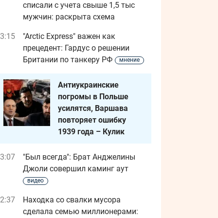
списали с учета свыше 1,5 тыс
мужчин: раскрыта схема
3:15
"Arctic Express" важен как
прецедент: Гардус о решении
Британии по танкеру РФ
мнение
Антиукраинские
погромы в Польше
усилятся, Варшава
повторяет ошибку
1939 года – Кулик
3:07
"Был всегда": Брат Анджелины
Джоли совершил каминг аут
видео
2:37
Находка со свалки мусора
сделала семью миллионерами: