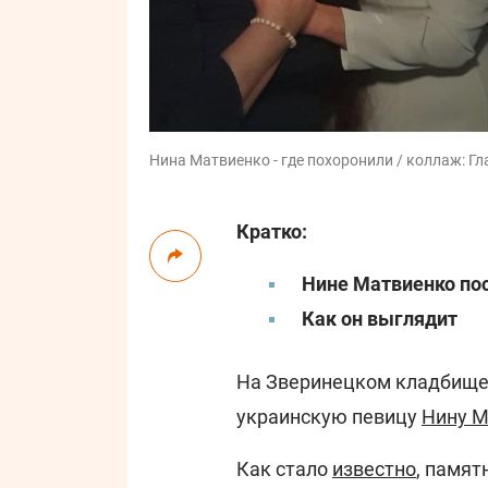
Нина Матвиенко - где похоронили / коллаж: Гл
Кратко:
Нине Матвиенко по
Как он выглядит
На Зверинецком кладбище 
украинскую певицу
Нину М
Как стало
известно
, памят