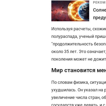
РЕКОМ
Солне
преду
Используя расчеты, схожие
полураспада, ученый прише
"продолжительность безоп
около 35 лет. Это означае
поколения может не дожит
Мир становится ме
По словам физика, ситуаци
ухудшилась. Он указал на 
увеличение числа стран, 
государств уже девять, и