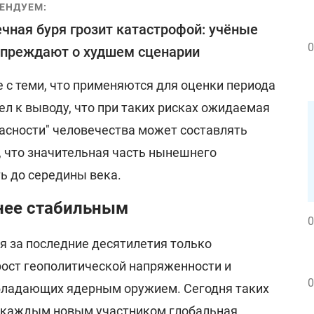
ЕНДУЕМ:
чная буря грозит катастрофой: учёные
0
преждают о худшем сценарии
 с теми, что применяются для оценки периода
л к выводу, что при таких рисках ожидаемая
асности" человечества может составлять
т, что значительная часть нынешнего
ь до середины века.
нее стабильным
0
я за последние десятилетия только
рост геополитической напряженности и
0
обладающих ядерным оружием. Сегодня таких
 с каждым новым участником глобальная