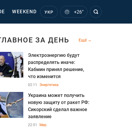
ОЕ
WEEKEND
+26°
УКР
ГЛАВНОЕ ЗА ДЕНЬ
Ещё
Электроэнергию будут
распределять иначе:
Кабмин принял решение,
что изменится
02:11
Энергетика
Украина может получить
новую защиту от ракет РФ:
Сикорский сделал важное
заявление
22:51
Мир