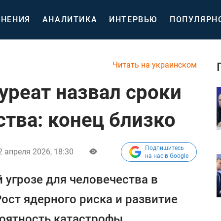
НЕНИЯ
АНАЛИТИКА
ИНТЕРВЬЮ
ПОПУЛЯРН
Читать на украинском
уреат назвал сроки
ства: конец близко
Подпишитесь
2 апреля 2026, 18:30
на нас в Google
 угрозе для человечества в
ост ядерного риска и развитие
оятность катастрофы.