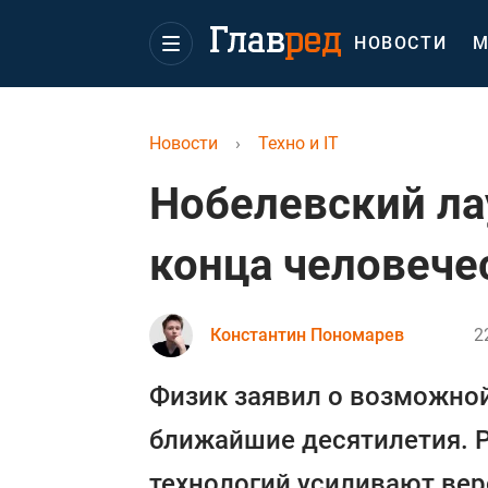
НОВОСТИ
М
Новости
›
Техно и IT
Нобелевский ла
конца человече
Константин Пономарев
2
Физик заявил о возможной
ближайшие десятилетия. Р
технологий усиливают вер