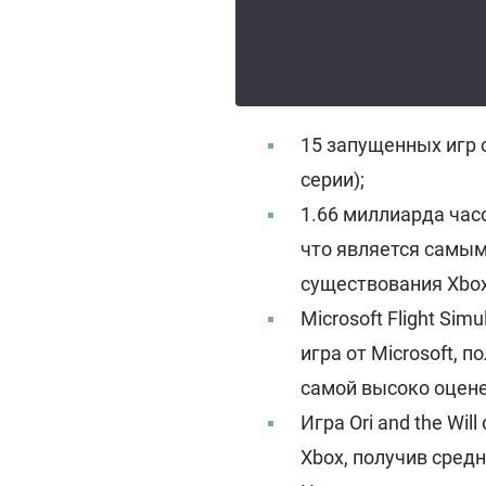
15 запущенных игр о
серии);
1.66 миллиарда час
что является самым
существования Xbox
Microsoft Flight Si
игра от Microsoft, п
самой высоко оцене
Игра Ori and the Wil
Xbox, получив средн