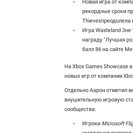
Новая игра от компа
рекордные сроки пр
Thieves
преодолела 
Игра Wasteland 3
не
награду "Лучшая ро
балл 86 на сайте Meta
На Xbox Games Showcase в
новых игр от компании Xbo
Отдельно Аарон отметил вк
внушительную игровую ста
сообщества:
Игроки
Microsoft Fli
миллионов полетов 