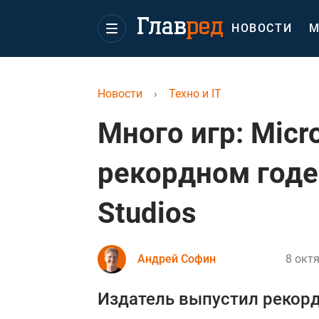
НОВОСТИ
М
Новости
›
Техно и IT
Много игр: Micr
рекордном годе
Studios
Андрей Софин
8 октя
Издатель выпустил рекорд