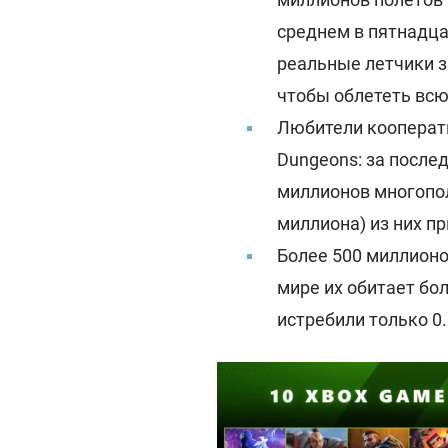
среднем в пятнадца
реальные летчики за
чтобы облететь всю
Любители кооперати
Dungeons: за послед
миллионов многополь
миллиона) из них п
Более 500 миллионо
мире их обитает бо
истребили только 0