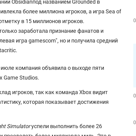
нии Obsidian
под названием Grounded в
ивлекла более миллиона игроков, а игра Sea of
0
отметку в 15 миллионов игроков.
 только заработала признание фанатов и
левая игра gamescom", но и получила средний
critic.
 июле компания объявила о выходе пяти
x Game Studios.
лад игроков, так как команда Xbox видит
0
тистику, которая показывает достижения
0
ght Simulator
успели выполнить более 26
и преодолеть более миллиарда миль. Это в