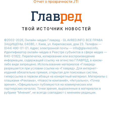
Отчет о прозрачности JTI
ТВОЙ ИСТОЧНИК НОВОСТЕЙ
©2002-2026, Онлайн-медиа Главред - GLAVRED.INFO. ВСЕ ПРАВА
ЗАЩИЩЕНЫ. 04080, г. Киев, ул. Кириловская, дом 23. Телефон —
(044) 490-01-01. Адрес электронной почты — info@glavred.info.
Идентификатор онлайн-медиа в Реестре cубъектов в сфере медиа —
R40-01822.
Перепечатка, копирование или воспроизведение
информации, содержащей ссылку на агенство ГЛАВРЕД, в каком-
либо виде запрещено. Использование материалов «Главред»
разрешается при условии ссылки на «Главред». Для интернет-
изданий обязательна прямая, открытая для поисковых систем,
гиперссылка в первом абзаце на конкретный материал. Материалы с
плашками «Реклама», «Новости компаний», «Актуально», «Точка
зрения», «Официально» публикуются на коммерческих или
партнерских началах. Точки зрения, выраженные в материалах в
рубрике "Мнения", не всегда совпадают с мнением редакции.