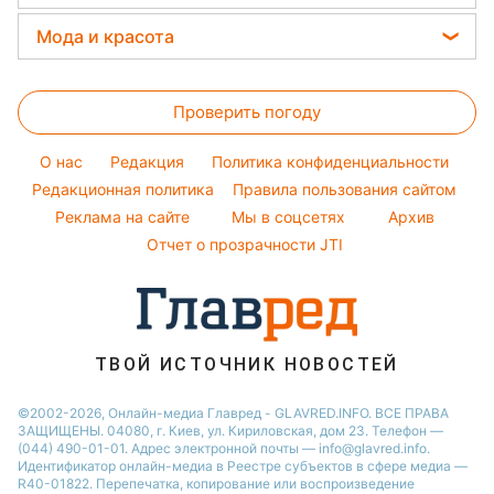
Закуски
Новости Днепра
Денежная помощь
Филипп Киркоров
Прогноз погоды
Стирка
Мода и красота
Новости Тернополя
Тарифы
Елена Зеленская
Магнитные бури
Комнатные растения
Новости Житомира
Женские стрижки
Курс валют
Ани Лорак
Погода на сегодня
Проверить погоду
Окрашивание волос
Кейт Миддлтон
Погода на завтра
Красивый маникюр
Алла Пугачева
O нас
Редакция
Политика конфиденциальности
Пылевая буря
Модные ошибки
Редакционная политика
Правила пользования сайтом
Максим Галкин
Реклама на сайте
Мы в соцсетях
Архив
Новости моды
Настя Каменских
Отчет о прозрачности JTI
Советы от Андре Тана
ТВОЙ ИСТОЧНИК НОВОСТЕЙ
©2002-2026, Онлайн-медиа Главред - GLAVRED.INFO. ВСЕ ПРАВА
ЗАЩИЩЕНЫ. 04080, г. Киев, ул. Кириловская, дом 23. Телефон —
(044) 490-01-01. Адрес электронной почты — info@glavred.info.
Идентификатор онлайн-медиа в Реестре cубъектов в сфере медиа —
R40-01822.
Перепечатка, копирование или воспроизведение